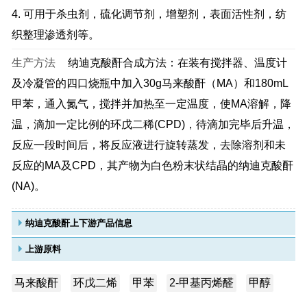
4. 可用于杀虫剂，硫化调节剂，增塑剂，表面活性剂，纺
织整理渗透剂等。
生产方法
纳迪克酸酐合成方法：在装有搅拌器、温度计
及冷凝管的四口烧瓶中加入30g马来酸酐（MA）和180mL
甲苯，通入氮气，搅拌并加热至一定温度，使MA溶解，降
温，滴加一定比例的环戊二稀(CPD)，待滴加完毕后升温，
反应一段时间后，将反应液进行旋转蒸发，去除溶剂和未
反应的MA及CPD，其产物为白色粉末状结晶的纳迪克酸酐
(NA)。
纳迪克酸酐上下游产品信息
上游原料
马来酸酐
环戊二烯
甲苯
2-甲基丙烯醛
甲醇