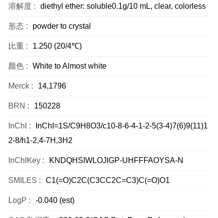
溶解度 :
diethyl ether: soluble0.1g/10 mL, clear, colorless
形态 :
powder to crystal
比重 :
1.250 (20/4℃)
颜色 :
White to Almost white
Merck :
14,1796
BRN :
150228
InChI :
InChI=1S/C9H8O3/c10-8-6-4-1-2-5(3-4)7(6)9(11)1
2-8/h1-2,4-7H,3H2
InChIKey :
KNDQHSIWLOJIGP-UHFFFAOYSA-N
SMILES :
C1(=O)C2C(C3CC2C=C3)C(=O)O1
LogP :
-0.040 (est)