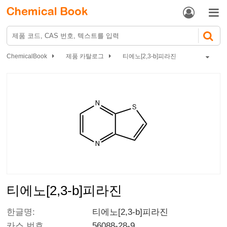


ChemicalBook
제품 카탈로그
티에노[2,3-b]피라진
티에노[2,3-b]피라진
한글명:
티에노[2,3-b]피라진
카스 번호
56088-28-9