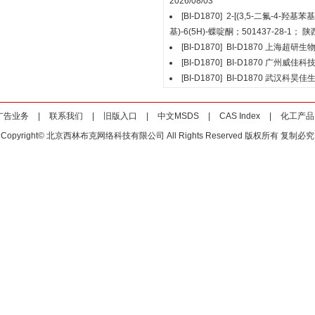
2026/08/03
[BI-D1870]
2-[(3,5-二氟-4-羟基苯基
基)-6(5H)-蝶啶酮；501437-28-1；
陕
[BI-D1870]
BI-D1870
上海超研生
[BI-D1870]
BI-D1870
广州威佳科
[BI-D1870]
BI-D1870
武汉科昊佳
广告业务
|
联系我们
|
旧版入口
|
中文MSDS
|
CAS Index
|
化工产品
Copyright© 北京西林布克网络科技有限公司 All Rights Reserved 版权所有 复制必究