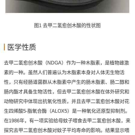
图1 去甲二氢愈创木酸的性状图
医学性质
去甲二氢愈创木酸（NDGA）作为一种木脂素，是植物雌激
素的一种。虽然人们普遍认为木脂素本身对人体无生物活
性，只有经肠道菌群从木脂素中产生的肠木脂素、肠二醇和
肠内酯才具备生物活性，但去甲二氢愈创木酸在体外研究和
动物研究中体现出抗氧化性质，并且去甲二氢愈创木酸对花
生四烯酸5-脂氧合酶（ALOX5）是一种氧化还原型抑制剂。
在1986年，有一项实验给母蚊子喂食去甲二氢愈创木酸，来
探究去甲二氢愈创木酸对蚊子平均寿命的影响。结果显示喂