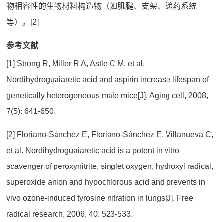
物相容性的生物材料构造物（如肌腱、支架、递药系统
等）。[2]
参考文献
[1] Strong R, Miller R A, Astle C M, et al.
Nordihydroguaiaretic acid and aspirin increase lifespan of
genetically heterogeneous male mice[J]. Aging cell, 2008,
7(5): 641-650.
[2] Floriano-Sánchez E, Floriano-Sánchez E, Villanueva C,
et al. Nordihydroguaiaretic acid is a potent in vitro
scavenger of peroxynitrite, singlet oxygen, hydroxyl radical,
superoxide anion and hypochlorous acid and prevents in
vivo ozone-induced tyrosine nitration in lungs[J]. Free
radical research, 2006, 40: 523-533.