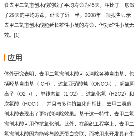
食去甲二氢愈创木酸的蚊子平均寿命为45天，相比于一般蚊
子29天的平均寿命，延长了近一半。2008年一项报告显示
去甲二氢愈创木酸能延长雄性小鼠的寿命，但对雌性小鼠无
效。[1]
应用
体外研究表明，去甲二氢愈创木酸可以清除各种自由基，包
括羟基自由基（·OH）、过氧亚硝酸盐（ONOO-）、超氧阴
离子（O2−•）、单线态氧（1 O2）、过氧化氢（H2O2）和
次氯酸（HOCl），并且与多种抗氧化剂相比，去甲二氢愈
创木酸表现出了更好的清除效果。基于这一特性，去甲二氢
愈创木酸可用作抗氧化剂。此外，在组织工程学上，去甲二
氢愈创木酸因为能够与胶原蛋白交联，而被用来开发具有生