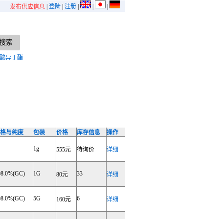
|
登陆
|
注册
|
|
|
发布供应信息
酸异丁酯
格与纯度
包装
价格
库存信息
操作
1g
555元
待询价
详细
98.0%(GC)
1G
33
80元
详细
98.0%(GC)
5G
6
160元
详细