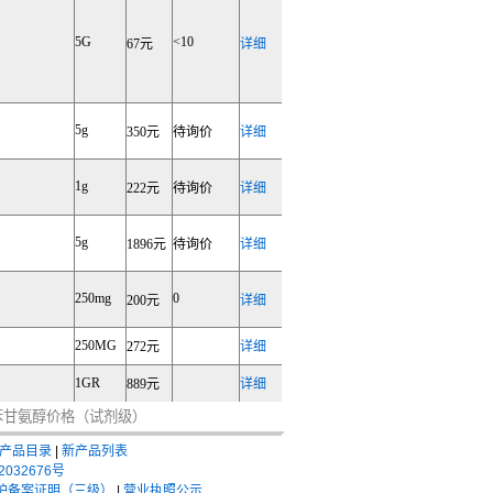
5G
<10
67元
详细
5g
350元
待询价
详细
1g
222元
待询价
详细
5g
1896元
待询价
详细
250mg
0
200元
详细
250MG
272元
详细
1GR
889元
详细
-苯甘氨醇价格（试剂级）
产品目录
|
新产品列表
2032676号
护备案证明（三级）
|
营业执照公示