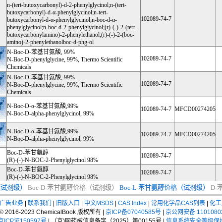
n-(tert-butoxycarbonyl)-d-2-phenylglycinol;n-(tert-
butoxycarbonyl)-d-α-phenylglycinol;n-tert-
102089-74-7
butoxycarbonyl-d-α-phenylglycinol;n-boc-d-α-
phenylglycinol;n-boc-d-2-phenylglycinol;(r)-(-)-2-(tert-
butoxycarbonylamino)-2-phenylethanol;(r)-(-)-2-(boc-
amino)-2-phenylethanolboc-d-phg-ol
N-Boc-D-苯基甘氨酸, 99%
102089-74-7
N-Boc-D-phenylglycine, 99%, Thermo Scientific
Chemicals
N-Boc-D-苯基甘氨酸, 99%
102089-74-7
N-Boc-D-phenylglycine, 99%, Thermo Scientific
Chemicals
N-Boc-D-α-苯基甘氨酸,99%
102089-74-7
MFCD00274205
N-Boc-D-alpha-phenylglycinol, 99%
N-Boc-D-α-苯基甘氨酸,99%
102089-74-7
MFCD00274205
N-Boc-D-alpha-phenylglycinol, 99%
Boc-D-苯甘氨醇
102089-74-7
(R)-(-)-N-BOC-2-Phenylglycinol 98%
Boc-D-苯甘氨醇
102089-74-7
(R)-(-)-N-BOC-2-Phenylglycinol 98%
（试剂级）
Boc-D-苯甘氨醇价格（试剂级）
Boc-L-苯甘氨醇价格（试剂级）
D
广告业务
|
联系我们
|
旧版入口
|
中文MSDS
|
CAS Index
|
常用化学品CAS列表
|
化工
t © 2016-2023 ChemicalBook 版权所有 |
京ICP备07040585号
|
京公网安备 1101080
CP证150597号
| （京)网药械信息备字（2025）第00155号 |
信息系统安全等级保