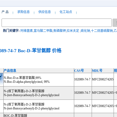
产 品
求购信息
供应信息
化工站点
热门关键字:
阿维菌素
,
富马酸二甲酯
,
焦磷酸钾
,
拉米夫定
,
硫化钠
,
十二烷基硫酸钠
,
乙
089-74-7
Boc-D-苯甘氨醇
价格
产品信息
CAS号
MDL号
规
N-Boc-D-α-苯基甘氨酸,99%
102089-74-7
MFCD00274205
N-Boc-D-alpha-phenylglycinol, 99%
N-(叔丁氧羰基)-D-2-苯甘氨醇
102089-74-7
MFCD00274205
>
N-(tert-Butoxycarbonyl)-D-2-phenylglycinol
N-(叔丁氧羰基)-D-2-苯甘氨醇
102089-74-7
MFCD00274205
>
N-(tert-Butoxycarbonyl)-D-2-phenylglycinol
BOC-D-苯甘氨醇