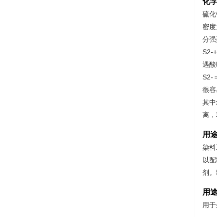
化
硫化
密度
分强
S2-
遇酸
S2-
很容
其中
离，
用
染料
以配
剂。
用
用于