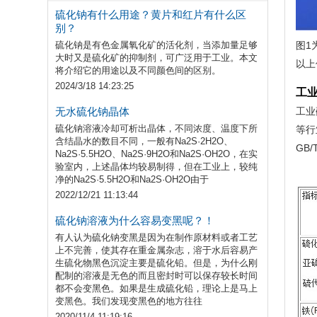
硫化钠有什么用途？黄片和红片有什么区
别？
硫化钠是有色金属氧化矿的活化剂，当添加量足够
图1
大时又是硫化矿的抑制剂，可广泛用于工业。本文
以上
将介绍它的用途以及不同颜色间的区别。
2024/3/18 14:23:25
工
无水硫化钠晶体
工业
硫化钠溶液冷却可析出晶体，不同浓度、温度下所
等行
含结晶水的数目不同，一般有Na2S·2H2O、
GB
Na2S·5.5H2O、Na2S·9H2O和Na2S·OH2O，在实
验室内，上述晶体均较易制得，但在工业上，较纯
净的Na2S·5.5H2O和Na2S·OH2O由于
2022/12/21 11:13:44
硫化钠溶液为什么容易变黑呢？！
有人认为硫化钠变黑是因为在制作原材料或者工艺
上不完善，使其存在重金属杂志，溶于水后容易产
生硫化物黑色沉淀主要是硫化铅。但是，为什么刚
配制的溶液是无色的而且密封时可以保存较长时间
都不会变黑色。如果是生成硫化铅，理论上是马上
变黑色。我们发现变黑色的地方往往
2020/11/4 11:19:16