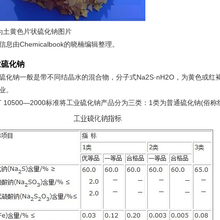
为土黄色片状硫化钠图片
信息由Chemicalbook的晓楠编辑整理。
业硫化钠
硫化钠一般是带不同结晶水的混合物，分子式Na2S·nH2O，为黄色或
业。
/T 10500—2000标准将工业硫化钠产品分为三类：1类为普通硫化钠(