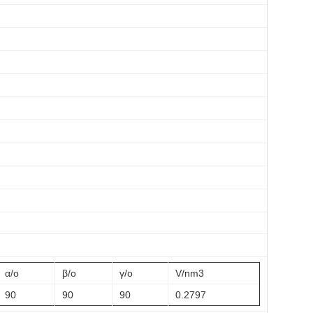
α/o
β/o
γ/o
V/nm3
90
90
90
0.2797