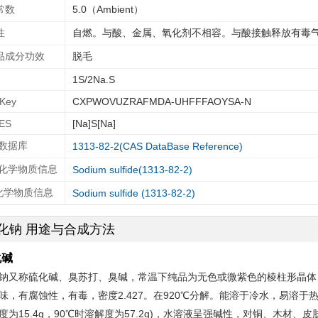
常数
5.0（Ambient）
性
自燃。与酸、金属、氧化剂不相容。与酸接触释放有毒气
品成分功效
脱毛
1S/2Na.S
IKey
CXPWOVUZRAFMDA-UHFFFAOYSA-N
ES
[Na]S[Na]
 数据库
1313-82-2(CAS DataBase Reference)
T化学物质信息
Sodium sulfide(1313-82-2)
A化学物质信息
Sodium sulfide (1313-82-2)
化钠 用途与合成方法
化碱
钠又称硫化碱、臭苏打、臭碱，常温下纯品为无色或微紫色的棱柱形晶体
味，有腐蚀性，有毒，密度2.427。在920℃分解。能溶于冷水，易溶于
度为15.4g，90℃时溶解度为57.2g)，水溶液呈强碱性，对铜、木