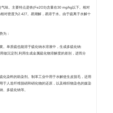
。主要特点是铁(Fe2O3)含量在30 mg/kg以下。相对
水合物相对密度为2.427。易潮解，易溶于水。由于硫离子水解十
势为：
黄。单质硫也能溶于硫化钠水溶液中，生成多硫化钠:
常被用做沉淀剂,利用生成金属硫化物溶解度的差别，进而分
硫化染料的助染剂。制革工业中用于水解使生皮脱毛，还用
用于人造纤维脱硝和硝化物的还原，以及棉织物染色的媒染
钠、多硫化钠等。