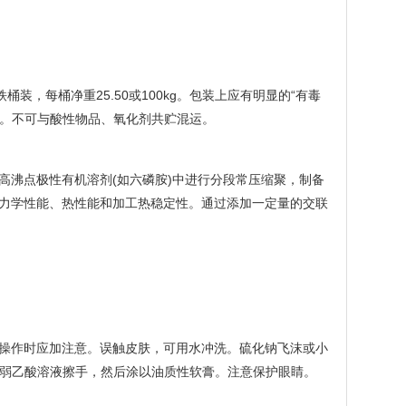
桶装，每桶净重25.50或100kg。包装上应有明显的“有毒
损。不可与酸性物品、氧化剂共贮混运。
高沸点极性有机溶剂(如六磷胺)中进行分段常压缩聚，制备
力学性能、热性能和加工热稳定性。通过添加一定量的交联
操作时应加注意。误触皮肤，可用水冲洗。硫化钠飞沫或小
常用弱乙酸溶液擦手，然后涂以油质性软膏。注意保护眼睛。