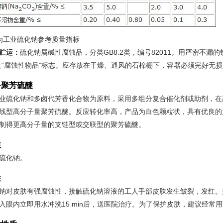
为工业硫化钠参考质量指标
贮运：
硫化钠属碱性腐蚀品，分类GB8.2类，编号82011。用严密不漏的铁
及“腐蚀性物品”标志。应存放在干燥、通风的石棉棚下，容器必须完好无
备聚芳硫醚
业硫化钠和多卤代芳香化合物为原料，采用多组分复合催化剂或助剂，在
线型高分子量聚芳硫醚。反应转化率高，产品为白色颗粒状，具有优良的
制得更高分子量的支链型或交联型的聚芳硫醚。
性
硫化钠。
性
钠对皮肤有强腐蚀性，接触硫化钠溶液的工人手部皮肤发生皱裂，发红。
入眼内立即用水冲洗15 min后，送医院治疗。为了保护皮肤，建议经