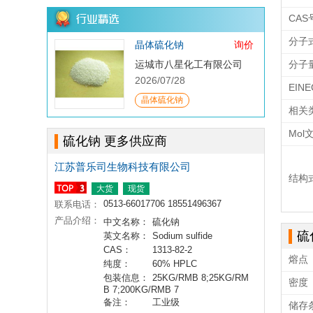
CAS
分子
晶体硫化钠
询价
运城市八星化工有限公司
分子
2026/07/28
EIN
晶体硫化钠
相关
Mol
硫化钠 更多供应商
江苏普乐司生物科技有限公司
结构
大货
现货
0513-66017706 18551496367
联系电话：
产品介绍：
中文名称：
硫化钠
硫
英文名称：
Sodium sulfide
CAS：
1313-82-2
熔点
纯度：
60% HPLC
包装信息：
25KG/RMB 8;25KG/RM
密度
B 7;200KG/RMB 7
备注：
工业级
储存