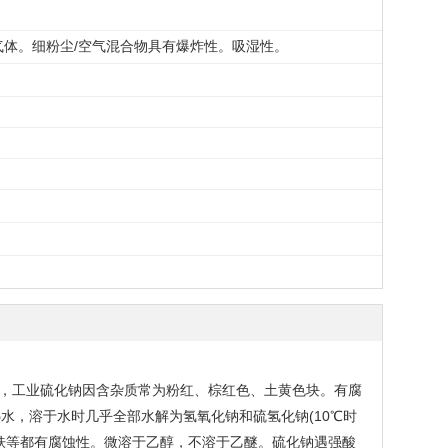
体。细粉尘/空气混合物具有爆炸性。吸湿性。
，工业硫化钠因含杂质常为粉红、棕红色、土黄色块。有腐
热水，溶于水时几乎全部水解为氢氧化钠和硫氢化钠(10℃时
材、皮肤等都有腐蚀性。微溶于乙醇，不溶于乙醚。硫化钠遇强酸