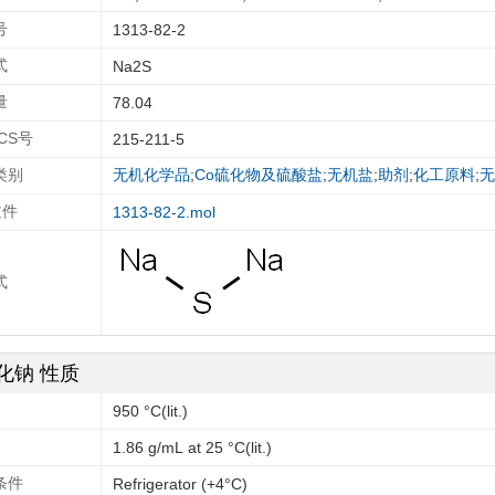
号
1313-82-2
式
Na2S
量
78.04
ECS号
215-211-5
类别
无机化学品
;
Co硫化物及硫酸盐
;
无机盐
;
助剂
;
化工原料
;
无
文件
1313-82-2.mol
式
化钠 性质
950 °C(lit.)
1.86 g/mL at 25 °C(lit.)
条件
Refrigerator (+4°C)