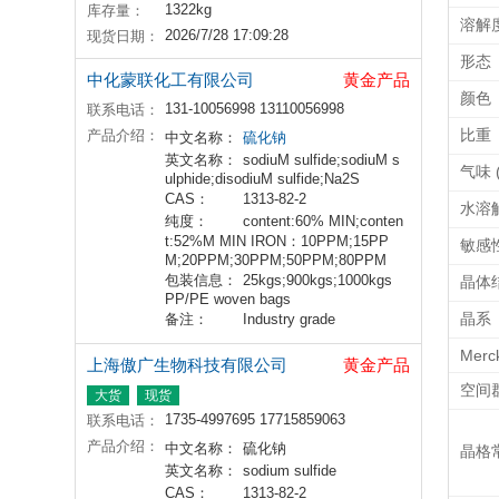
1322kg
库存量：
溶解
2026/7/28 17:09:28
现货日期：
形态
中化蒙联化工有限公司
黄金产品
颜色
131-10056998 13110056998
联系电话：
比重
产品介绍：
中文名称：
硫化钠
英文名称：
sodiuM sulfide;sodiuM s
气味 (
ulphide;disodiuM sulfide;Na2S
CAS：
1313-82-2
水溶
纯度：
content:60% MIN;conten
t:52%M MIN IRON：10PPM;15PP
敏感
M;20PPM;30PPM;50PPM;80PPM
包装信息：
25kgs;900kgs;1000kgs
晶体
PP/PE woven bags
晶系
备注：
Industry grade
Merc
上海傲广生物科技有限公司
黄金产品
空间
大货
现货
1735-4997695 17715859063
联系电话：
产品介绍：
中文名称：
硫化钠
晶格
英文名称：
sodium sulfide
CAS：
1313-82-2