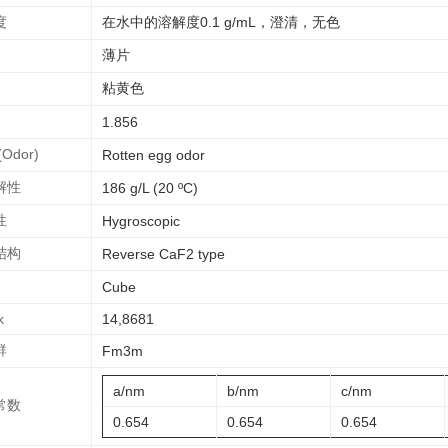
度
在水中的溶解度0.1 g/mL，澄清，无色
薄片
粘黄色
1.856
Odor)
Rotten egg odor
解性
186 g/L (20 ºC)
性
Hygroscopic
结构
Reverse CaF2 type
Cube
k
14,8681
群
Fm3m
a/nm
b/nm
c/nm
常数
0.654
0.654
0.654