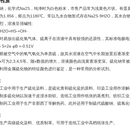
学性质
钠，化学式Na2S，纯净时为白色粉末，市售产品常为浅黄色片状。有蛋臭气味
为1.856，熔点为1180℃。常以九水合物形式存在Na2S·9H2O，其
烈，溶液呈强碱性:
+H2O=HS-+OH-
时易放出硫化氢气体。硫离子在溶液中具有较强的还原性，其标准电极电
＝S+2e φB =-0.51V
易被空气中的氧气氧化为单质硫，故其水溶液在空气中长期放置后逐渐变
x可为2,3,4,5等。随x数值的增大，溶液颜色由浅黄逐渐变深。硫化钠
利用金属硫化物的特征颜色进行鉴定，是一种常用的分析试剂。
途
工业中用于生产硫化染料，是硫化青和硫化蓝的原料。印染工业用作溶解
制多硫化钠以加速干皮浸水助软。造纸工业用作纸张的蒸煮剂。纺织工业
制药工业用于生产非那西丁等解热药。此外还用于制硫代硫酸钠、硫氢化
途
生产高级硫化染料、优质制革。可用于造纸工业中高档纸张生产。