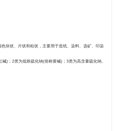
红褐色块状、片状和粒状，主要用于造纸、染料、选矿、印染
俗称红碱)；2类为低铁硫化钠(俗称黄碱)；3类为高含量硫化钠。