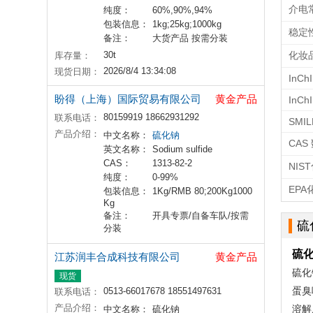
介电
纯度：
60%,90%,94%
包装信息：
1kg;25kg;1000kg
稳定
备注：
大货产品 按需分装
30t
化妆
库存量：
2026/8/4 13:34:08
现货日期：
InChI
盼得（上海）国际贸易有限公司
黄金产品
InCh
80159919 18662931292
联系电话：
SMIL
产品介绍：
中文名称：
硫化钠
CAS
英文名称：
Sodium sulfide
CAS：
1313-82-2
NIS
纯度：
0-99%
EP
包装信息：
1Kg/RMB 80;200Kg1000
Kg
备注：
开具专票/自备车队/按需
硫
分装
硫
江苏润丰合成科技有限公司
黄金产品
硫化
现货
蛋臭
0513-66017678 18551497631
联系电话：
产品介绍：
溶解
中文名称：
硫化钠