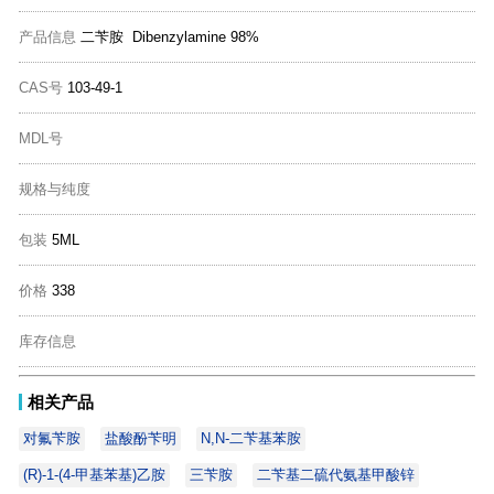
产品信息
二苄胺 Dibenzylamine 98%
CAS号
103-49-1
MDL号
规格与纯度
包装
5ML
价格
338
库存信息
相关产品
对氟苄胺
盐酸酚苄明
N,N-二苄基苯胺
(R)-1-(4-甲基苯基)乙胺
三苄胺
二苄基二硫代氨基甲酸锌