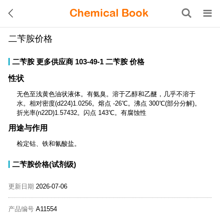
二苄胺价格
二苄胺
更多供应商
103-49-1
二苄胺
价格
性状
无色至浅黄色油状液体。有氨臭。溶于乙醇和乙醚，几乎不溶于
水。相对密度(d224)1.0256。熔点 -26℃。沸点 300℃(部分分解)。
折光率(n22D)1.57432。闪点 143℃。有腐蚀性
用途与作用
检定钴、铁和氰酸盐。
二苄胺价格(试剂级)
更新日期
2026-07-06
产品编号
A11554