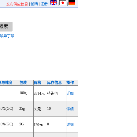
|
登陆
|
注册
|
|
|
发布供应信息
酸异丁酯
格与纯度
包装
价格
库存信息
操作
100g
2914元
待询价
详细
.0%(GC)
25g
10
60元
详细
.0%(GC)
5G
0
120元
详细