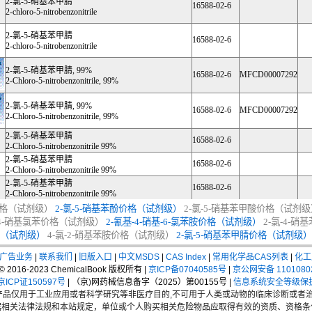
2-氯-5-硝基苯甲腈
16588-02-6
2-chloro-5-nitrobenzonitrile
2-氯-5-硝基苯甲腈
16588-02-6
2-chloro-5-nitrobenzonitrile
2-氯-5-硝基苯甲腈, 99%
16588-02-6
MFCD00007292
2-Chloro-5-nitrobenzonitrile, 99%
2-氯-5-硝基苯甲腈, 99%
16588-02-6
MFCD00007292
2-Chloro-5-nitrobenzonitrile, 99%
2-氯-5-硝基苯甲腈
16588-02-6
2-Chloro-5-nitrobenzonitrile 99%
2-氯-5-硝基苯甲腈
16588-02-6
2-Chloro-5-nitrobenzonitrile 99%
2-氯-5-硝基苯甲腈
16588-02-6
2-Chloro-5-nitrobenzonitrile 99%
价格（试剂级）
2-氯-5-硝基苯酚价格（试剂级）
2-氯-5-硝基苯甲酸价格（试剂级
4-硝基氯苯价格（试剂级）
2-氰基-4-硝基-6-氯苯胺价格（试剂级）
2-氯-4-
（试剂级）
4-氯-2-硝基苯胺价格（试剂级）
2-氯-5-硝基苯甲腈价格（试剂级）
广告业务
|
联系我们
|
旧版入口
|
中文MSDS
|
CAS Index
|
常用化学品CAS列表
|
化工
t © 2016-2023 ChemicalBook 版权所有 |
京ICP备07040585号
|
京公网安备 1101080
CP证150597号
| （京)网药械信息备字（2025）第00155号 |
信息系统安全等级保
品仅用于工业应用或者科学研究等非医疗目的,不可用于人类或动物的临床诊断或者治
据相关法律法规和本站规定，单位或个人购买相关危险物品应取得有效的资质、资格条