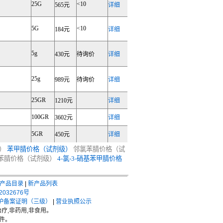
25G
<10
565元
详细
5G
<10
184元
详细
5g
430元
待询价
详细
25g
989元
待询价
详细
25GR
1210元
详细
100GR
3602元
详细
5GR
450元
详细
）
苯甲腈价格（试剂级）
邻氯苯腈价格（试
硝基苯腈价格（试剂级）
4-氯-3-硝基苯甲腈价格
产品目录
|
新产品列表
2032676号
护备案证明（三级）
|
营业执照公示
疗,非药用,非食用。
件。