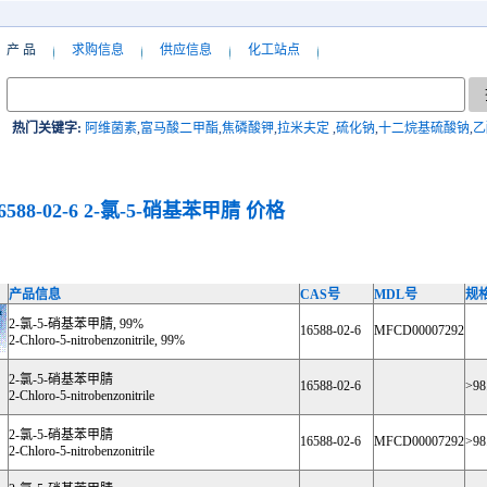
产 品
求购信息
供应信息
化工站点
热门关键字:
阿维菌素
,
富马酸二甲酯
,
焦磷酸钾
,
拉米夫定
,
硫化钠
,
十二烷基硫酸钠
,
乙
6588-02-6
2-氯-5-硝基苯甲腈
价格
产品信息
CAS号
MDL号
规
2-氯-5-硝基苯甲腈, 99%
16588-02-6
MFCD00007292
2-Chloro-5-nitrobenzonitrile, 99%
2-氯-5-硝基苯甲腈
16588-02-6
>98
2-Chloro-5-nitrobenzonitrile
2-氯-5-硝基苯甲腈
16588-02-6
MFCD00007292
>98
2-Chloro-5-nitrobenzonitrile