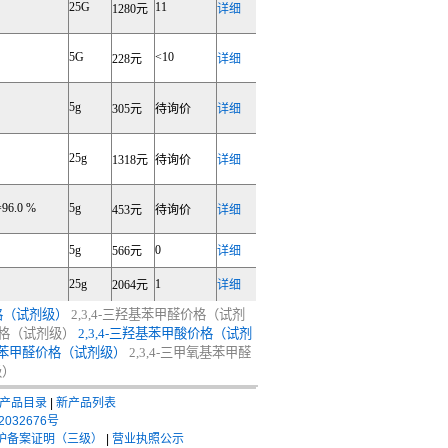
25G
11
1280元
详细
5G
<10
228元
详细
5g
305元
待询价
详细
25g
1318元
待询价
详细
96.0 %
5g
453元
待询价
详细
5g
0
566元
详细
25g
1
2064元
详细
格（试剂级）
2,3,4-三羟基苯甲醛价格（试剂
价格（试剂级）
2,3,4-三羟基苯甲酸价格（试剂
氧基苯甲醛价格（试剂级）
2,3,4-三甲氧基苯甲醛
级）
产品目录
|
新产品列表
2032676号
护备案证明（三级）
|
营业执照公示