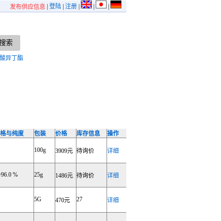
|
登陆
|
注册
|
|
|
发布供应信息
酸异丁酯
格与纯度
包装
价格
库存信息
操作
100g
3909元
待询价
详细
96.0 %
25g
1486元
待询价
详细
5G
27
470元
详细