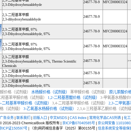
2,3-二羟基苯甲醛
24677-78-9
MFCD00003324
2,3-Dihydroxybenzaldehyde
2,3-二羟基苯甲醛
24677-78-9
2,3-dihydroxybenzaldehyde
2,3-二羟基苯甲醛, 97%
24677-78-9
MFCD00003324
2,3-Dihydroxybenzaldehyde, 97%
2,3-二羟基苯甲醛, 97%
24677-78-9
MFCD00003324
2,3-Dihydroxybenzaldehyde, 97%
2,3-二羟基苯甲醛
24677-78-9
>=
2,3-Dihydroxybenzaldehyde, 97%, Thermo Scientific
Chemicals
2,3-二羟基苯甲醛
24677-78-9
2,3-Dihydroxybenzaldehyde, 97%
2,3-二羟基苯甲醛
24677-78-9
2,3-Dihydroxybenzaldehyde, 97%
醛价格（试剂级）
水杨醛价格（试剂级）
苯甲醛价格（试剂级）
原儿茶酸价
5-二羟基苯甲醛价格（试剂级）
1,2-二羟基蒽醌价格（试剂级）
3-甲氧基水杨酸
,5-二羟基苯甲醛价格（试剂级）
3,4-二羟基苯甲醛价格（试剂级）
2,3-二甲
格（试剂级）
3-乙氧基水杨醛价格（试剂级）
2,3,4-三羟基苯乙酮价格（试剂
广告业务
|
联系我们
|
旧版入口
|
中文MSDS
|
CAS Index
|
常用化学品CAS列表
|
化工
t © 2016-2023 ChemicalBook 版权所有 |
京ICP备07040585号
|
京公网安备 1101080
CP证150597号
| （京)网药械信息备字（2025）第00155号 |
信息系统安全等级保