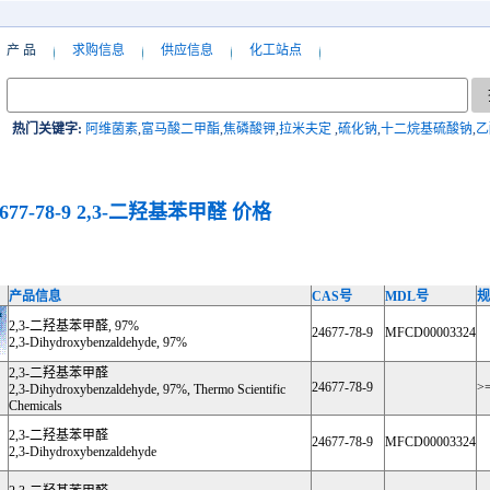
产 品
求购信息
供应信息
化工站点
热门关键字:
阿维菌素
,
富马酸二甲酯
,
焦磷酸钾
,
拉米夫定
,
硫化钠
,
十二烷基硫酸钠
,
乙
677-78-9
2,3-二羟基苯甲醛
价格
产品信息
CAS号
MDL号
规
2,3-二羟基苯甲醛, 97%
24677-78-9
MFCD00003324
2,3-Dihydroxybenzaldehyde, 97%
2,3-二羟基苯甲醛
24677-78-9
>=
2,3-Dihydroxybenzaldehyde, 97%, Thermo Scientific
Chemicals
2,3-二羟基苯甲醛
24677-78-9
MFCD00003324
2,3-Dihydroxybenzaldehyde