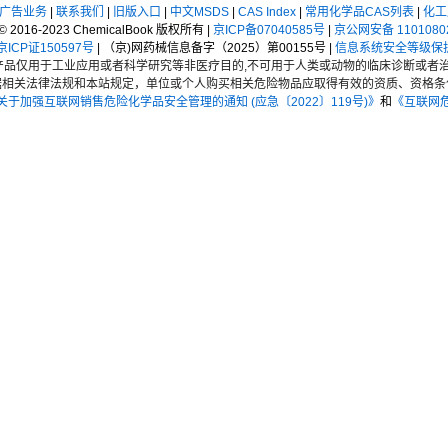
广告业务
|
联系我们
|
旧版入口
|
中文MSDS
|
CAS Index
|
常用化学品CAS列表
|
化工
t © 2016-2023 ChemicalBook 版权所有 |
京ICP备07040585号
|
京公网安备 1101080
CP证150597号
| （京)网药械信息备字（2025）第00155号 |
信息系统安全等级保
品仅用于工业应用或者科学研究等非医疗目的,不可用于人类或动物的临床诊断或者治
据相关法律法规和本站规定，单位或个人购买相关危险物品应取得有效的资质、资格条
于加强互联网销售危险化学品安全管理的通知 (应急〔2022〕119号)》
和
《互联网