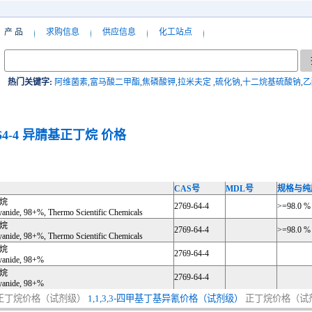
产 品
求购信息
供应信息
化工站点
热门关键字:
阿维菌素
,
富马酸二甲酯
,
焦磷酸钾
,
拉米夫定
,
硫化钠
,
十二烷基硫酸钠
,
乙
64-4
异腈基正丁烷
价格
CAS号
MDL号
规格与纯
烷
2769-64-4
>=98.0 %
yanide, 98+%, Thermo Scientific Chemicals
烷
2769-64-4
>=98.0 %
yanide, 98+%, Thermo Scientific Chemicals
烷
2769-64-4
cyanide, 98+%
烷
2769-64-4
cyanide, 98+%
正丁烷价格（试剂级）
1,1,3,3-四甲基丁基异氰价格（试剂级）
正丁烷价格（试