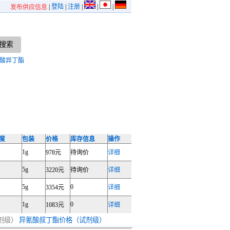
|
登陆
|
注册
|
|
|
发布供应信息
酸异丁酯
度
包装
价格
库存信息
操作
1g
978元
待询价
详细
5g
3220元
待询价
详细
5g
0
3354元
详细
1g
0
1083元
详细
剂级）
异氰酸叔丁酯价格（试剂级）