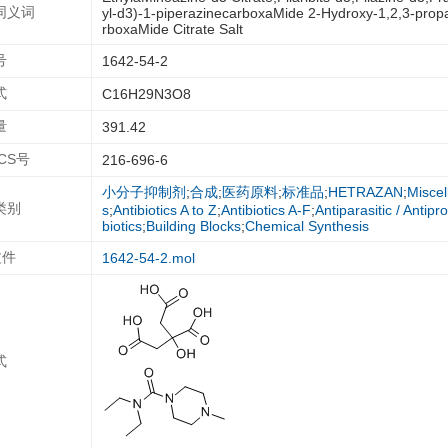
同义词
yl-d3)-1-piperazinecarboxaMide 2-Hydroxy-1,2,3-propa
rboxaMide Citrate Salt
号
1642-54-2
式
C16H29N3O8
量
391.42
ECS号
216-696-6
小分子抑制剂
;
合成
;
医药原料
;
标准品
;
HETRAZAN
;
Misce
类别
s
;
Antibiotics A to Z
;
Antibiotics A-F
;
Antiparasitic / Antipr
biotics
;
Building Blocks
;
Chemical Synthesis
文件
1642-54-2.mol
式