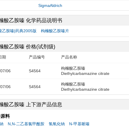
SigmaAldrich
橼酸乙胺嗪 化学药品说明书
乙胺嗪|药典2005版
枸橼酸乙胺嗪片
橼酸乙胺嗪 价格(试剂级)
日期
产品编号
产品名称
枸橼酸乙胺嗪
/07/06
S4564
Diethylcarbamazine citrate
枸橼酸乙胺嗪
/07/06
S4564
Diethylcarbamazine citrate
橼酸乙胺嗪 上下游产品信息
游原料
钠
N,N-二乙基氯甲酰胺
氢氧化钠
N-甲基哌嗪