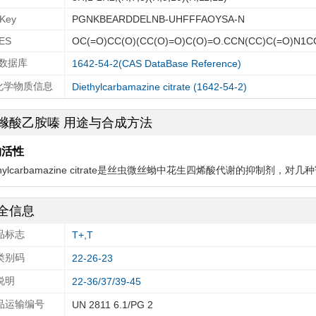
IKey
PGNKBEARDDELNB-UHFFFAOYSA-N
ES
OC(=O)CC(O)(CC(O)=O)C(O)=O.CCN(CC)C(=O)N1C
 数据库
1642-54-2(CAS DataBase Reference)
A化学物质信息
Diethylcarbamazine citrate (1642-54-2)
橼酸乙胺嗪 用途与合成方法
物活性
ethylcarbamazine citrate是丝虫微丝蚴中花生四烯酸代谢的抑制
全信息
品标志
T+,T
类别码
22-26-23
说明
22-36/37/39-45
品运输编号
UN 2811 6.1/PG 2