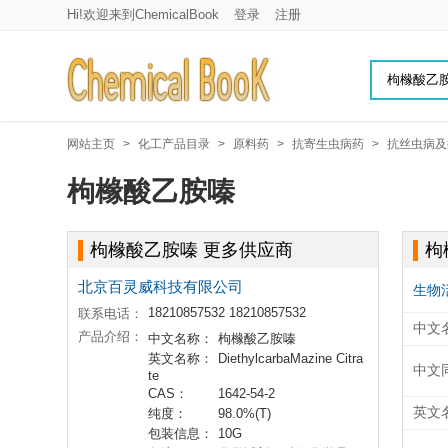
Hi!欢迎来到ChemicalBook
登录
注册
网站主页
>
化工产品目录
>
原料药
>
抗寄生虫病药
>
抗丝虫病及
枸橼酸乙胺嗪
枸橼酸乙胺嗪 更多供应商
枸
北京百灵威科技有限公司
生物
18210857532 18210857532
联系电话：
中文
产品介绍：
中文名称：
枸橼酸乙胺嗪
英文名称：
DiethylcarbaMazine Citra
中文
te
CAS：
1642-54-2
英文
纯度：
98.0%(T)
包装信息：
10G