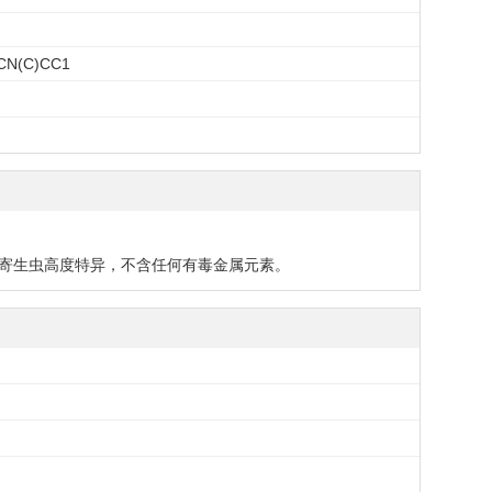
CN(C)CC1
剂，对几种寄生虫高度特异，不含任何有毒金属元素。