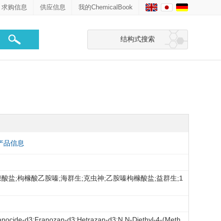
求购信息
供应信息
我的ChemicalBook
结构式搜索
产品信息
柠檬酸盐;枸橼酸乙胺嗪;海群生;克虫神;乙胺嗪枸橼酸盐;益群生;1
;Franocide-d3;Franozan-d3;Hetrazan-d3;N,N-Diethyl-4-(Meth