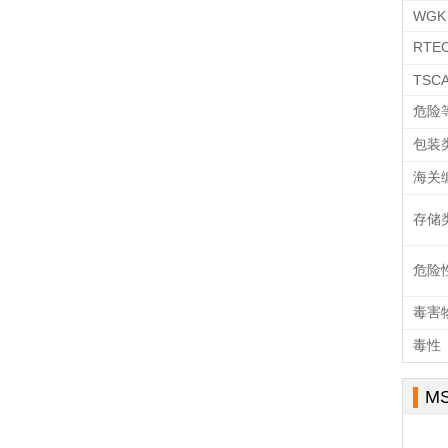
WGK 
RTE
TSC
危险
包装
海关
存储
危险
毒害
毒性
M