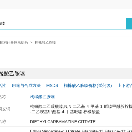
抗利什曼原虫病药
>
枸橼酸乙胺嗪
橼酸乙胺嗪
活性
用途与合成方法
MSDS
枸橼酸乙胺嗪价格(试剂级)
上下游
名称
枸橼酸乙胺嗪
枸橼酸二乙碳酰嗪;N,N-二乙基-4-甲基-1-哌嗪甲酰胺
同义词
-二乙胺基甲酰基-4-甲基哌嗪 柠檬酸盐
名称
DIETHYLCARBAMAZINE CITRATE
EthylaMinoazine-d3 Citrate;Filaribits-d3;Filazine-d3