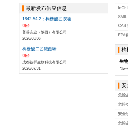
最新发布供应信息
InCh
SMIL
1642-54-2；枸橼酸乙胺嗪
CAS
询价
普善实业（陕西）有限公司
EP
2026/08/06
枸橼酸二乙碳酰嗪
枸
询价
生
成都彼样生物科技有限公司
2026/07/31
Di
安
危险
危险
安全
危险