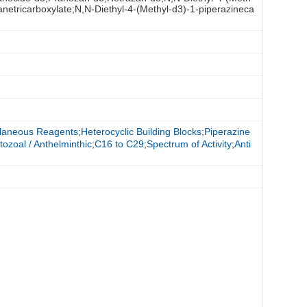
netricarboxylate;N,N-Diethyl-4-(Methyl-d3)-1-piperazineca
llaneous Reagents
;
Heterocyclic Building Blocks
;
Piperazine
otozoal / Anthelminthic
;
C16 to C29
;
Spectrum of Activity
;
Anti