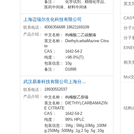
备注：
化学试剂、精细化学品、
英文
医药中间体、材料中间体
CAS
上海迈瑞尔生化科技有限公司
4006356688 18621169109
联系电话：
分子
产品介绍：
中文名称：
枸橼酸二乙碳酰嗪
分子
英文名称：
DiethylcarbaMazine Citra
te
EIN
CAS：
1642-54-2
纯度：
>98.0%(T)
相关
包装信息：
10g
备注：
D1898
Mol
武汉易泰科技有限公司上海分公司
18930552037
联系电话：
产品介绍：
中文名称：
枸橼酸乙胺嗪
英文名称：
DIETHYLCARBAMAZIN
结构
E CITRATE
CAS：
1642-54-2
纯度：
99% HPLC
包装信息：
1Mg ; 5Mg;10Mg ;100M
g;250Mg ;500Mg ;1g;2.5g ;5g ;10g