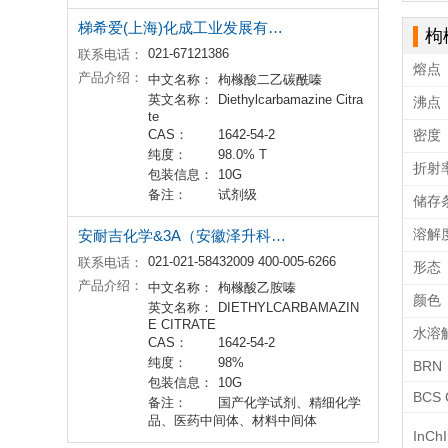
梯希爱(上海)化成工业发展有限公司
枸
021-67121386
联系电话：
熔点
产品介绍：
中文名称：
枸橼酸二乙碳酰嗪
英文名称：
Diethylcarbamazine Citra
沸点
te
CAS：
1642-54-2
密度
纯度：
98.0% T
折射
包装信息：
10G
备注：
试剂级
储存
溶解
安耐吉化学&3A（安徽泽升科技有限公司）
021-021-58432009 400-005-6266
联系电话：
形态
产品介绍：
中文名称：
枸橼酸乙胺嗪
颜色
英文名称：
DIETHYLCARBAMAZIN
E CITRATE
水溶
CAS：
1642-54-2
纯度：
98%
BRN
包装信息：
10G
BCS 
备注：
国产化学试剂、精细化学
品、医药中间体、材料中间体
InChI