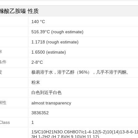
橼酸乙胺嗪 性质
140 °C
516.39°C (rough estimate)
1.1718 (rough estimate)
率
1.6500 (estimate)
条件
2-8°C
度
极易溶于水，溶于乙醇（96%），几乎不溶于丙酮。
粉末
白色到近乎白色
解性
almost transparency
3836352
Class
1
1S/C10H21N3O.C6H8O7/c1-4-12(5-2)10(14)13-8-6-11(3
3H,1-2H2,(H,7,8)(H,9,10)(H,11,12)