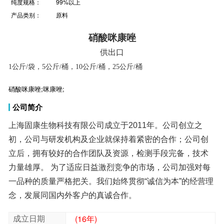
纯度规格：
99%以上
产品类别：
原料
硝酸咪康唑
供出口
1
公斤
/
袋，
5
公斤
/
桶，
10
公斤
/
桶，
25
公斤
/
桶
硝酸咪康唑;咪康唑;
公司简介
上海固康生物科技有限公司成立于2011年。公司创立之
初，公司与研发机构及企业就保持着紧密的合作；公司创
立后，拥有较好的合作团队及资源，检测手段完备，技术
力量雄厚。 为了适应日益激烈竞争的市场，公司加强对每
一品种的质量严格把关。我们始终贯彻“诚信为本”的经营理
念，发展同国内外客户的真诚合作。
成立日期
(16年)