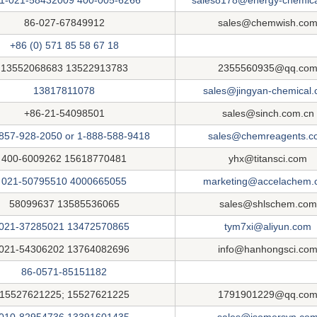
1-021-58432009 400-005-6266
sales8178@energy-chemic
86-027-67849912
sales@chemwish.co
+86 (0) 571 85 58 67 18
13552068683 13522913783
2355560935@qq.co
13817811078
sales@jingyan-chemical
+86-21-54098501
sales@sinch.com.cn
857-928-2050 or 1-888-588-9418
sales@chemreagents.c
400-6009262 15618770481
yhx@titansci.com
021-50795510 4000665055
marketing@accelachem.
58099637 13585536065
sales@shlschem.com
021-37285021 13472570865
tym7xi@aliyun.com
021-54306202 13764082696
info@hanhongsci.co
86-0571-85151182
15527621225; 15527621225
1791901229@qq.co