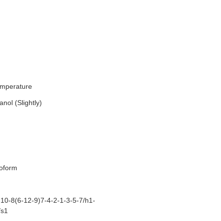
emperature
nol (Slightly)
roform
0-8(6-12-9)7-4-2-1-3-5-7/h1-
/s1