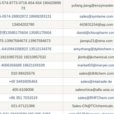
6-574-8773-0716-654-654 180420895
yufang.jiang@enzymaster
73
6-0574-28802872 18668283131
sales@syntame.com
13404202780
443631154@qq.com
理13585175604 13585175604
david@chicopharm.co
75-13967584673 13967584673
jianqiu21@sina.com
1-64109415转822 13512134376
amyzhang@dybiochem.
18210857532 18210857532
jkinfo@jkchemical.co
4006356688 18621169109
market03@meryer.co
010-88425576
sales@dhltchem.com
+49 3493/605464
sales@intatrade.de
400-6106006
saleschina@alfa-asia.c
+86 351 7031519
sales@RHFChem.co
021-67121386
Sales-CN@TCIchemicals