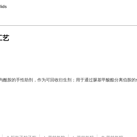
lids
工艺
-内酰胺的手性助剂，作为可回收衍生剂；用于通过脲基甲酸酯分离伯胺