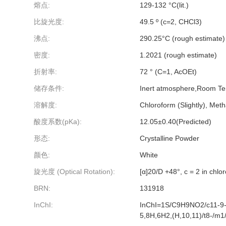
熔点:
129-132 °C(lit.)
比旋光度:
49.5 º (c=2, CHCl3)
沸点:
290.25°C (rough estimate)
密度:
1.2021 (rough estimate)
折射率:
72 ° (C=1, AcOEt)
储存条件:
Inert atmosphere,Room T
溶解度:
Chloroform (Slightly), Metha
酸度系数(pKa):
12.05±0.40(Predicted)
形态:
Crystalline Powder
颜色:
White
旋光度 (Optical Rotation):
[α]20/D +48°, c = 2 in chlo
BRN:
131918
InChI:
InChI=1S/C9H9NO2/c11-9-1
5,8H,6H2,(H,10,11)/t8-/m1