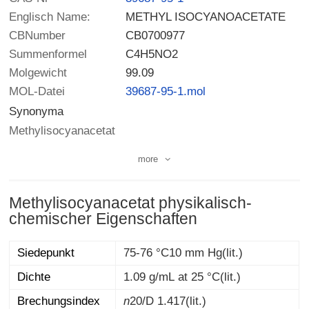
Englisch Name:
METHYL ISOCYANOACETATE
CBNumber
CB0700977
Summenformel
C4H5NO2
Molgewicht
99.09
MOL-Datei
39687-95-1.mol
Synonyma
Methylisocyanacetat
more
Methylisocyanacetat physikalisch-
chemischer Eigenschaften
Siedepunkt
75-76 °C10 mm Hg(lit.)
Dichte
1.09 g/mL at 25 °C(lit.)
Brechungsindex
n
20/D
1.417(lit.)