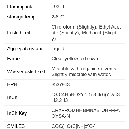
Flammpunkt
193 °F
storage temp.
2-8°C
Chloroform (Slightly), Ethyl Acet
ate (Slightly), Methanol (Slightl
Löslichkeit
y)
Aggregatzustand
Liquid
Farbe
Clear yellow to brown
Miscible with organic solvents.
Wasserlöslichkeit
Slightly miscible with water.
BRN
3537963
1S/C4H5NO2/c1-5-3-4(6)7-2/h3
InChI
H2,2H3
CRXFROMHHBMNAB-UHFFFA
InChIKey
OYSA-N
SMILES
COC(=O)C[N+]#[C-]