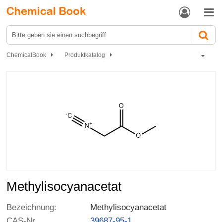


ChemicalBook
Produktkatalog
Organische Chemie
Carbonsäuren und ihre Derivate
Carbonsäureester & Derivate
Methylisocyanacetat
Methylisocyanacetat
Bezeichnung:
Methylisocyanacetat
CAS-Nr
39687-95-1