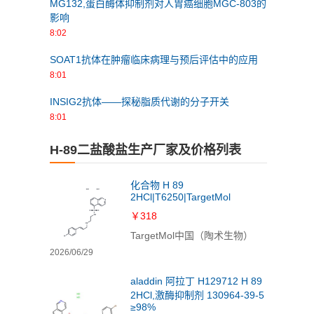
MG132,蛋白酶体抑制剂对人胃癌细胞MGC-803的
影响
8:02
SOAT1抗体在肿瘤临床病理与预后评估中的应用
8:01
INSIG2抗体——探秘脂质代谢的分子开关
8:01
H-89二盐酸盐生产厂家及价格列表
化合物 H 89
2HCl|T6250|TargetMol
￥318
TargetMol中国（陶术生物）
2026/06/29
aladdin 阿拉丁 H129712 H 89
2HCl,激酶抑制剂 130964-39-5
≥98%