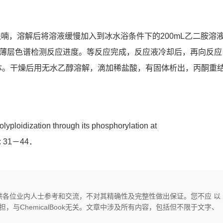
氢呋喃，溶解后将溶液缓慢加入到冰水浴条件下的200mL乙二胺溶
，薄层色谱检测反应进度。等反应完成，反应液冷却后，再向反应
固体。干燥后用无水乙醇溶解，滴加稀盐酸，有固体析出，丙酮重
ploidization through its phosphorylation at
): 31－44．
供，仅供各位业内人士参考和交流，不对其精确性及完整性做出保证。您不应 以
与ChemicalBook无关。文章中涉及所有内容，包括但不限于文字、