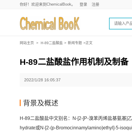
你好！欢迎来到ChemicalBook。
登录
注册
网站主页
>
H-89二盐酸盐
>
新闻专题
>正文
H-89二盐酸盐作用机制及制备
2022/1/28 16:05:37
背景及概述
H-89二盐酸盐中文别名：N-[2-[P-溴苯丙烯盐基氨基]乙基]
hydrate或N-[2-(p-Bromocinnamylamino)ethyl]-5-is