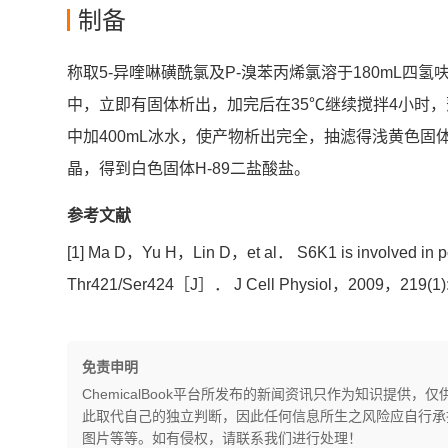
制备
称取5-异喹啉磺酰氯及P-溴苯丙烯氯溶于180mL四
中，立即有固体析出，加完后在35℃继续搅拌4小时
中加400mL冰水，使产物析出完全，抽滤得浅黄色
晶，得到白色固体H-89二盐酸盐。
参考文献
[1] Ma D，Yu H，Lin D，et al． S6K1 is involved in poly
Thr421/Ser424［J］． J Cell Physiol，2009，219(1
免责申明
ChemicalBook平台所发布的新闻资讯只作为知识提
此取代自己的独立判断，因此任何信息所生之风险应自行承担，
图片等等。如有侵权，请联系我们进行处理！