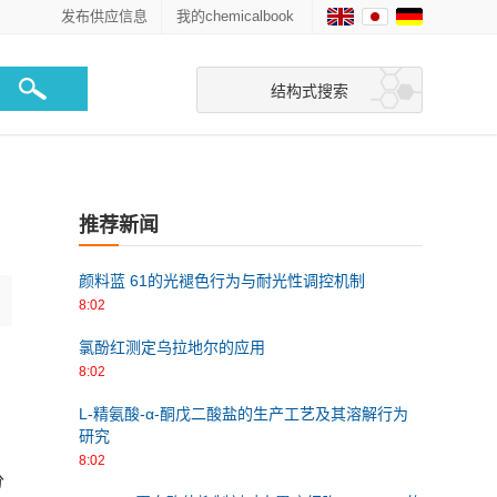
发布供应信息
我的chemicalbook
结构式搜索
推荐新闻
颜料蓝 61的光褪色行为与耐光性调控机制
8:02
氯酚红测定乌拉地尔的应用
8:02
L-精氨酸-α-酮戊二酸盐的生产工艺及其溶解行为
研究
8:02
分