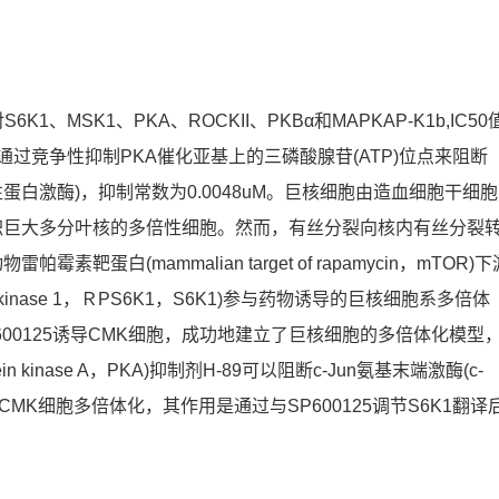
、MSK1、PKA、ROCKII、PKBα和MAPKAP-K1b,IC50
。H-89通过竞争性抑制PKA催化亚基上的三磷酸腺苷(ATP)位点来阻断
蛋白激酶)，抑制常数为0.0048uM。巨核细胞由造血细胞干细胞
积巨大多分叶核的多倍性细胞。然而，有丝分裂向核内有丝分裂
白(mammalian target of rapamycin，mTOR)下
 S6 kinase 1，ＲPS6K1，S6K1)参与药物诱导的巨核细胞系多倍体
00125诱导CMK细胞，成功地建立了巨核细胞的多倍体化模型
ein kinase A，PKA)抑制剂H-89可以阻断c-Jun氨基末端激酶(c-
0125诱导的CMK细胞多倍体化，其作用是通过与SP600125调节S6K1翻译