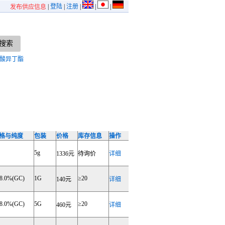
|
登陆
|
注册
|
|
|
发布供应信息
酸异丁酯
格与纯度
包装
价格
库存信息
操作
5g
1336元
待询价
详细
8.0%(GC)
1G
≥20
140元
详细
8.0%(GC)
5G
≥20
460元
详细