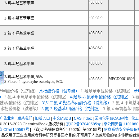
405-05-0
3-氟-4-羟基苯甲醛
405-05-0
3-氟-4-羟基苯甲醛
405-05-0
3-氟-4-羟基苯甲醛
405-05-0
3-氟-4-羟基苯甲醛
405-05-0
3-氟-4-羟基苯甲醛
3-氟-4-羟基苯甲醛, 98%
405-05-0
MFCD00016626
3-Fluoro-4-hydroxybenzaldehyde, 98%
苯甲醛价格（试剂级）
水杨醛价格（试剂级）
间羟基苯甲醛价格（试剂级）
苯
）
3-氟-4-甲氧基苯甲酸价格（试剂级）
4-羟基-四氟苯甲酸价格（试剂级）
3-
苯甲酰)丙酸价格（试剂级）
3',5'-二氟-4'-羟基苯丙酮价格（试剂级）
3-氟-4-甲
-氟水杨醛价格（试剂级）
3-氟-2-羟基苯甲醛价格（试剂级）
3-氟-4-辛氧基苯
广告业务
|
联系我们
|
旧版入口
|
中文MSDS
|
CAS Index
|
常用化学品CAS列表
|
化工
t © 2016-2023 ChemicalBook 版权所有 |
京ICP备07040585号
|
京公网安备 1101080
CP证150597号
| （京)网药械信息备字（2025）第00155号 |
信息系统安全等级保
品仅用于工业应用或者科学研究等非医疗目的,不可用于人类或动物的临床诊断或者治