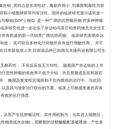
氨合铂 ,其特点是水溶性好，毒副作用小 ,剂量限制毒性为骨
、膀胱癌和小细胞肺癌等均有活性。国外的临床研究显示该药是一
顺铂(DDP ) 相似, 是一种广谱的抗肿瘤药物,对多种肿瘤
步的临床研究也进一步证实了奈达铂与其它铂类药物无完全交叉
一个非常有前途的新一代铂类广谱抗癌药物。 临床研究表明奈达
等有效， 其可联合多种化疗药物并具有放疗增敏作用， 并可
6月在日本获批准上市,目前该品种已由南京东捷药业有限公司生
交叉耐药性； 不良反应低五大特性。 随着国产奈达铂的上市
物治疗恶性肿瘤的有效率不低于卡铂，并且胃肠道反应和器官
巢癌、 晚期及复发性宫颈癌和子宫内膜癌的治疗中。与此同
案，以及其与放射治疗联合的方案。临床上可根据患者的具体
证有效的化疗强度。
制，从而产生抗肿瘤活性。其作用机制为：当其进入细胞后，
活性物质或水合物)，而断裂的甘醇酸酯配基被释放，产生多