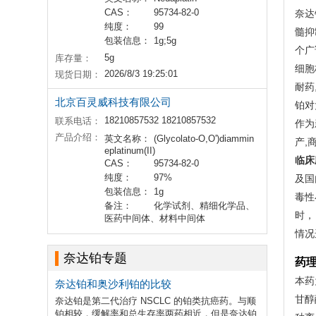
CAS：
95734-82-0
奈达
纯度：
99
髓抑
包装信息：
1g;5g
个广
5g
库存量：
细胞
2026/8/3 19:25:01
现货日期：
耐药
北京百灵威科技有限公司
铂对
18210857532 18210857532
联系电话：
作为
产品介绍：
英文名称：
(Glycolato-O,O')diammin
产,
eplatinum(II)
临床
CAS：
95734-82-0
纯度：
97%
及国
包装信息：
1g
毒性
备注：
化学试剂、精细化学品、
时，
医药中间体、材料中间体
情况
奈达铂专题
药
本药
奈达铂和奥沙利铂的比较
甘醇
奈达铂是第二代治疗 NSCLC 的铂类抗癌药。与顺
铂相较，缓解率和总生存率两药相近，但是奈达铂