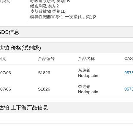
性类别
呼吸道致敏物 类别1B
经皮刺激 类别2
皮肤致敏物 类别1B
特异性靶器官毒性-一次接触，类别3
SDS信息
达铂 价格(试剂级)
日期
产品编号
产品名称
CA
奈达铂
/07/06
S1826
957
Nedaplatin
奈达铂
/07/06
S1826
957
Nedaplatin
达铂 上下游产品信息