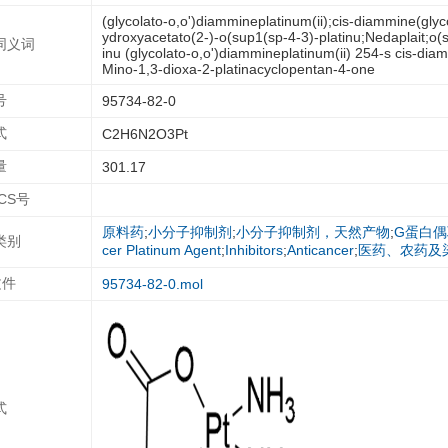
(glycolato-o,o')diammineplatinum(ii);cis-diammine(gl
ydroxyacetato(2-)-o(sup1(sp-4-3)-platinu;Nedaplait;o(
同义词
inu (glycolato-o,o')diammineplatinum(ii) 254-s cis-dia
Mino-1,3-dioxa-2-platinacyclopentan-4-one
号
95734-82-0
式
C2H6N2O3Pt
量
301.17
ECS号
原料药
;
小分子抑制剂
;
小分子抑制剂，天然产物
;
G蛋白偶
类别
cer Platinum Agent
;
Inhibitors
;
Anticancer
;
医药、农药及
文件
95734-82-0.mol
式