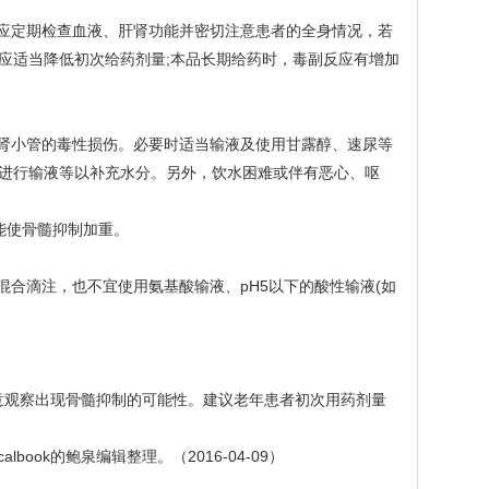
中应定期检查血液、肝肾功能并密切注意患者的全身情况，若
应适当降低初次给药剂量;本品长期给药时，毒副反应有增加
对肾小管的毒性损伤。必要时适当输液及使用甘露醇、速尿等
进行输液等以补充水分。另外，饮水困难或伴有恶心、呕
能使骨髓抑制加重。
混合滴注，也不宜使用氨基酸输液、pH5以下的酸性输液(如
意观察出现骨髓抑制的可能性。建议老年患者初次用药剂量
ook的鲍泉编辑整理。（2016-04-09）