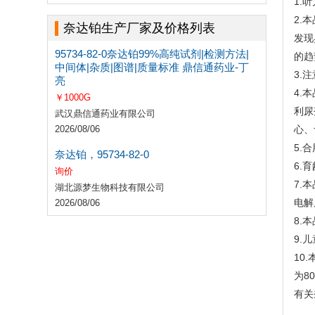
1.
2.
奈达铂生产厂家及价格列表
发现
95734-82-0奈达铂99%高纯试剂|检测方法|
的趋
中间体|杂质|图谱|质量标准 鼎信通药业-丁
3.
亮
4.
￥1000G
利尿
武汉鼎信通药业有限公司
2026/08/06
心、
5.
奈达铂，95734-82-0
6.
询价
7.
湖北源梦生物科技有限公司
电解
2026/08/06
8.
9.
10
为80
有关