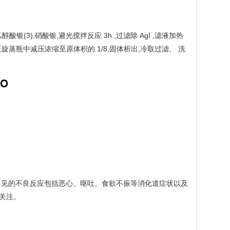
银(3),硝酸银,避光搅拌反应 3h ,过滤除 AgI ,滤液加热
移至旋蒸瓶中减压浓缩至原体积的 1/8,固体析出,冷取过滤、 洗
常见的不良反应包括恶心、呕吐、食欲不振等消化道症状以及
关注。