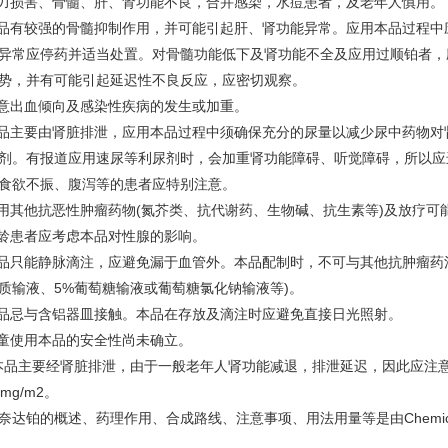
听力损害、骨髓、肝、肾功能不良，合并感染，水痘患者，及老年人慎用。
本品有较强的骨髓抑制作用，并可能引起肝、肾功能异常。应用本品过程
异常应停药并适当处置。对骨髓功能低下及肾功能不全及应用过顺铂者，
势，并有可能引起延迟性不良反应，应密切观察。
注意出血倾向及感染性疾病的发生或加重。
本品主要由肾脏排泄，应用本品过程中须确保充分的尿量以减少尿中药物
剂。有报道应用速尿等利尿剂时，会加重肾功能障碍、听觉障碍，所以应
食欲不振、腹泻等的患者应特别注意。
合用其他抗恶性肿瘤药物(氮芥类、抗代谢药、生物碱、抗生素等)及放疗可
育龄患者应考虑本品对性腺的影响。
本品只能静脉滴注，应避免漏于血管外。本品配制时，不可与其他抗肿瘤药
质输液、5%葡萄糖输液或葡萄糖氯化钠输液等)。
本品忌与含铝器皿接触。本品在存放及滴注时应避免直接日光照射。
儿童使用本品的安全性尚未确立。
.本品主要经肾脏排泄，由于一般老年人肾功能减退，排泄延迟，因此应注
mg/m2。
奈达铂的概述、药理作用、合成路线、注意事项、用法用量等是由Chemicalb