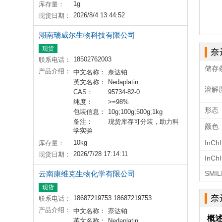
1g
库存量：
2026/8/4 13:44:52
现货日期：
湖南瑞威尔生物科技有限公司
现货
奈
18502762003
联系电话：
储存
产品介绍：
中文名称：
奈达铂
英文名称：
Nedaplatin
溶解
CAS：
95734-82-0
纯度：
>=98%
形态
包装信息：
10g;100g;500g;1kg
备注：
现货库存可分装，助力科
颜色
学实验
10kg
InChI
库存量：
2026/7/28 17:14:11
现货日期：
InCh
云南康维克生物化学有限公司
SMIL
现货
奈
18687219753 18687219753
联系电话：
产品介绍：
中文名称：
萘达铂
概
英文名称：
Nedaplatin