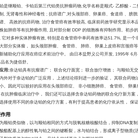
铂是继顺铂、卡铂后第三代铂类抗肿瘤药物,化学名称是顺式- 乙醇酸 - 二
制, 无肾毒性和神经毒性 ; 抗癌谱广,对头颈部癌、卵巢癌、食道癌 
谱、 高效的抗癌药物, 治疗食管癌有效率较高, 临床前药效学研究显示本品与
株如肺癌等有抗肿瘤作用, 且对部分耐 DDP 的细胞株有抑制作用。初
, 它对多种实体肿瘤有效, 特别是在食管癌中单药有效率达51.7%, 是
大部分实体瘤， 如头颈部肿瘤、 食管癌、 肺癌、 卵巢上皮癌和宫颈癌
新辅助化疗应用在癌症术前治疗中。 由日本盐野义公司开发, 1995年 
商品名为捷佰舒。
应用:
奈达铂具有抗瘤谱广； 联合化疗面宽； 联合放疗增效； 与顺铂无
内外对于奈达铂的广泛应用， 上述结论得到进一步的验证， 其联合药
小。因此可以较好的应用在头颈部癌症、 非小细胞肺癌、 食管癌、 卵
 在抗肿瘤临床治疗中， 我们还可以选择含奈达铂药物的联合化疗新方
选择使用不同的奈达铂的化疗方案，有利于提高患者的化疗依从性， 保
理作用
为顺铂类似物，以与顺铂相同的方式与脱氧核糖核酸结合，抑制DNA复
酸酯配基上的醇性氧与铂之间的键断裂，水与铂结合，形成离子型物质(