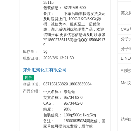
35115
包装信息：
5G/RMB 600
英文
备注：
下单后顺丰快递发货,3天
及时送货上门, 100G/1KG/5KG/袋/
桶，诚信为本、服务至上、质优价
CAS
廉，湖北威德利优势现货产品；欢迎
咨询张军;更多优惠信息请及时联系张
分子
军18602735115同微信QQ165664917
9
分子
3g
库存量：
2026/8/6 13:21:50
EIN
现货日期：
郑州汇聚化工有限公司
相关
现货
Mol
037155153829 18003835034
联系电话：
产品介绍：
中文名称：
奈达铂
英文名称：
95734-82-0
CAS：
95734-82-0
纯度：
98%
包装信息：
100g;500g;1kg;5kg
结构
备注：
18003835034同微信，国
家单位可提供先发货，后付款