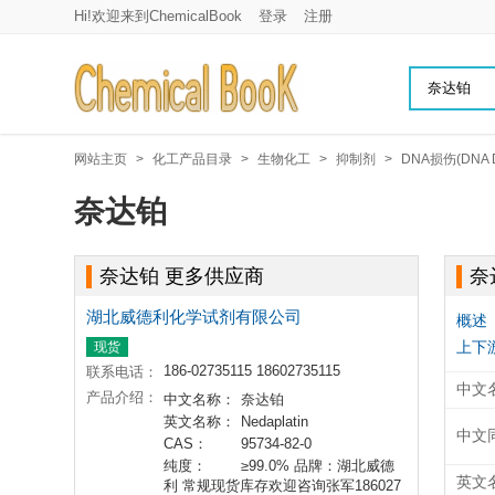
Hi!欢迎来到ChemicalBook
登录
注册
网站主页
>
化工产品目录
>
生物化工
>
抑制剂
>
DNA损伤(DNA 
奈达铂
奈达铂 更多供应商
奈
湖北威德利化学试剂有限公司
概述
上下
现货
186-02735115 18602735115
联系电话：
中文
产品介绍：
中文名称：
奈达铂
英文名称：
Nedaplatin
中文
CAS：
95734-82-0
纯度：
≥99.0% 品牌：湖北威德
英文
利 常规现货库存欢迎咨询张军186027