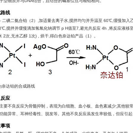
子型物质并与DNA结合，且结合的碱基位点与顺铂相同。
成路线
- 二碘二氨合铂（2）,加适量去离子水,搅拌均匀并升温至 60℃,缓慢加入乙醇酸
40℃,搅拌并缓慢滴加氢氧化钠调节 p H值至7,避光共反应 4h ,将反应液
 水 2次,无水乙醇 1次) , 烘干,得白色奈达铂产品（1）。
为奈达铂的合成路线
良反应
主要不良反应为骨髓抑制，表现为白细胞、血小板、血色素减少;其他较
功能异常、耳神经毒性、脱发等。其他不良反应虽发生率较低，但应引起
意事项