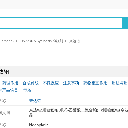
Damage)
>
DNA/RNA Synthesis 抑制剂
>
奈达铂
达铂
药理作用
合成路线
不良反应
注意事项
药物相互作用
用法与用
游产品信息
专题
名称
奈达铂
奈达铂;顺糖氨铂;顺式-乙醇酸二氨合铂(II);顺糖氨铂(奈
同义词
品
名称
Nedaplatin