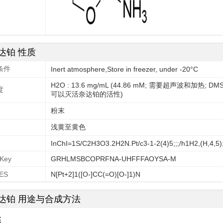
达铂 性质
条件
Inert atmosphere,Store in freezer, under -20°C
H2O : 13.6 mg/mL (44.86 mM; 需要超声波和加热; D
度
可以灭活奈达铂的活性)
粉末
浅黄至黄色
InChI=1S/C2H3O3.2H2N.Pt/c3-1-2(4)5;;;/h1H2,(H,4,5);
IKey
GRHLMSBCOPRFNA-UHFFFAOYSA-M
ES
N[Pt+2]1([O-]CC(=O)[O-]1)N
达铂 用途与合成方法
述