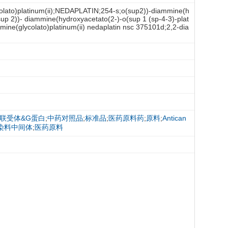
ycolato)platinum(ii);NEDAPLATIN;254-s;o(sup2))-diammine(h
sup 2))- diammine(hydroxyacetato(2-)-o(sup 1 (sp-4-3)-plat
mmine(glycolato)platinum(ii) nedaplatin nsc 375101d;2,2-dia
联受体&G蛋白
;
中药对照品
;
标准品
;
医药原料药
;
原料
;
Antican
染料中间体
;
医药原料