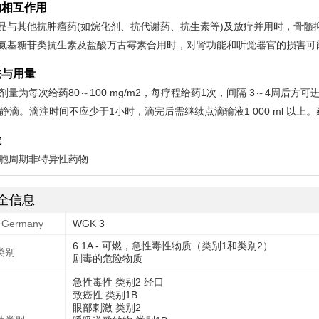
物相互作用
本品与其他抗肿瘤药(如烷化剂、抗代谢药、抗生素等)及放疗并用时，骨髓
与氨基糖苷类抗生素及盐酸万古霉素合用时，对肾功能和听觉器官的损害可
法与用量
剂量为每次给药80～100 mg/m2，每疗程给药1次，间隔 3～4周后方
，静滴。滴注时间不应少于1小时，滴完后需继续点滴输液1 000 ml 以上。
途
胞周期非特异性药物
全信息
Germany
WGK 3
6.1A - 可燃，急性毒性物质（类别1和类别2）
类别
剧毒的危险物质
急性毒性 类别2 经口
致癌性 类别1B
眼部刺激 类别2