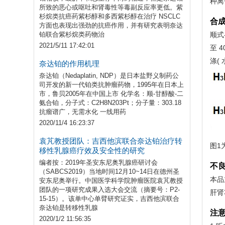
种离
所致的恶心或呕吐和肾毒性等毒副反应率更低。紫
杉烷类抗癌药紫杉醇和多西紫杉醇在治疗 NSCLC
合
方面也表现出强劲的抗癌作用，并有研究表明奈达
铂联合紫杉烷类药物治
顺式
2021/5/11 17:42:01
至 
涤(
奈达铂的作用机理
奈达铂（Nedaplatin, NDP）是日本盐野义制药公
司开发的新一代铂类抗肿瘤药物，1995年在日本上
市，鲁贝2005年在中国上市 化学名：顺-甘醇酸-二
氨合铂，分子式：C2H8N203Pt；分子量：303.18
抗瘤谱广，无需水化 一线用药
2020/11/4 16:23:37
袁芃教授团队：吉西他滨联合奈达铂治疗转
图1
移性乳腺癌疗效及安全性的研究
编者按：2019年圣安东尼奥乳腺癌研讨会
不
（SABCS2019）当地时间12月10~14日在德州圣
本品
安东尼奥举行。中国医学科学院肿瘤医院袁芃教授
团队的一项研究成果入选大会交流（摘要号：P2-
肝肾
15-15）。该单中心单臂研究证实，吉西他滨联合
奈达铂是转移性乳腺
注
2020/1/2 11:56:35