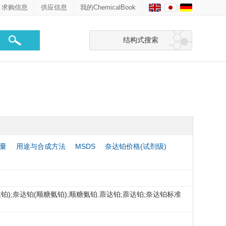
求购信息
供应信息
我的ChemicalBook
结构式搜索
量
用途与合成方法
MSDS
奈达铂价格(试剂级)
达铂);奈达铂(顺糖氨铂);顺糖氨铂.萘达铂;萘达铂;奈达铂标准