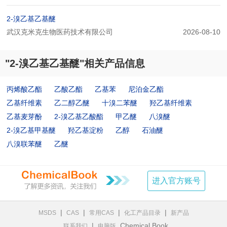
2-溴乙基乙基醚
武汉克米克生物医药技术有限公司
2026-08-10
"2-溴乙基乙基醚"相关产品信息
丙烯酸乙酯
乙酸乙酯
乙基苯
尼泊金乙酯
乙基纤维素
乙二醇乙醚
十溴二苯醚
羟乙基纤维素
乙基麦芽酚
2-溴乙基乙酸酯
甲乙醚
八溴醚
2-溴乙基甲基醚
羟乙基淀粉
乙醇
石油醚
八溴联苯醚
乙醚
进入官方账号
|
|
|
|
MSDS
CAS
常用CAS
化工产品目录
新产品
|
Chemical Book
联系我们
电脑版