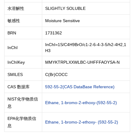
水溶解性
SLIGHTLY SOLUBLE
敏感性
Moisture Sensitive
BRN
1731362
InChI=1S/C4H9BrO/c1-2-6-4-3-5/h2-4H2,1
InChI
H3
InChIKey
MMYKTRPLXXWLBC-UHFFFAOYSA-N
SMILES
C(Br)COCC
CAS 数据库
592-55-2(CAS DataBase Reference)
NIST化学物质信
Ethane, 1-bromo-2-ethoxy-(592-55-2)
息
EPA化学物质信
Ethane, 1-bromo-2-ethoxy- (592-55-2)
息