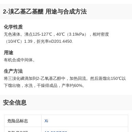
2-溴乙基乙基醚 用途与合成方法
化学性质
无色液体。沸点125-127℃，40℃（3.19kPa），相对密度
（10/4℃）1.39，折光率nD201.4450.
用途
有机合成中间体。
生产方法
将三溴化磷滴加到2-乙氧基乙醇中，加热回流。然后蒸馏出150℃以
下馏出物，水洗，干燥得成品，产率约60%。
安全信息
危险品标志
Xi