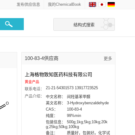
发布供应信息
我的ChemicalBook
结构式搜索
100-83-4供应商
更多
上海格物致知医药科技有限公司
黄金产品
21-21-54301573 13917723525
联系电话：
产品介绍：
中文名称：
间羟基苯甲醛
英文名称：
3-Hydroxybenzaldehyde
CAS：
100-83-4
纯度：
99%min
包装信息：
500g;1kg;5kg;10kg;20k
g;25kg;50kg;100kg
备注：
质量好，包装好。化学试