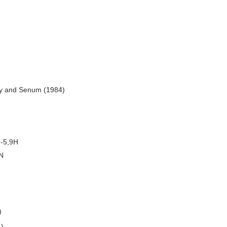
ey and Senum (1984)
1-5,9H
N
)
)
4)