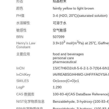
形态
结晶粉末
颜色
faintly yellow to light brown
PH值
3-4 (H2O, 20℃)(saturated solution)
水溶解性
可溶于水
敏感性
空气敏感
BRN
507099
3
3
3.9×10
mol/(m
Pa) at 25℃, Gaffn
Henry's Law
Constant
主要应用
food and beverages
personal care
pharmaceutical
InChI
1S/C7H6O2/c8-5-6-2-1-3-7(9)4-6/h
InChIKey
IAVREABSGIHHMO-UHFFFAOYSA-
SMILES
Oc1cccc(C=O)c1
LogP
1.290
CAS 数据库
100-83-4(CAS DataBase Reference
NIST化学物质信息
Benzaldehyde, 3-hydroxy-(100-83-4
EPA化学物质信息
Benzaldehyde, 3-hydroxy- (100-83-