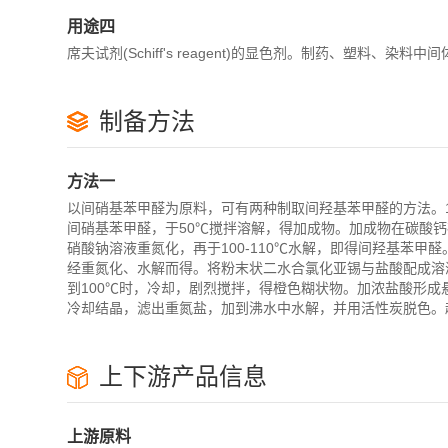
用途四
席夫试剂(Schiff's reagent)的显色剂。制药、塑料、染
制备方法
方法一
以间硝基苯甲醛为原料，可有两种制取间羟基苯甲醛的方法。
间硝基苯甲醛，于50℃搅拌溶解，得加成物。加成物在碳酸钙
硝酸钠溶液重氮化，再于100-110℃水解，即得间羟基苯甲
经重氮化、水解而得。将粉末状二水合氯化亚锡与盐酸配成溶液
到100℃时，冷却，剧烈搅拌，得橙色糊状物。加浓盐酸形成
冷却结晶，滤出重氮盐，加到沸水中水解，并用活性炭脱色。
上下游产品信息
上游原料