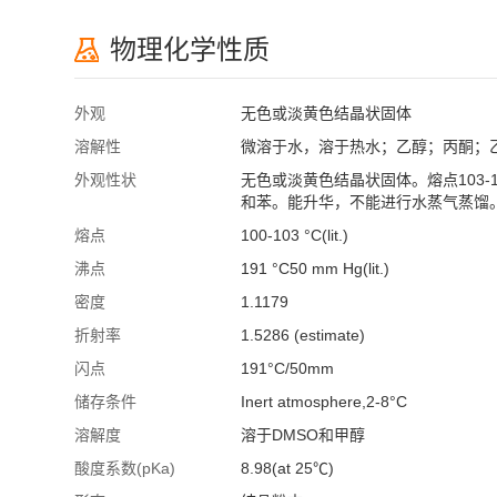
物理化学性质
外观
无色或淡黄色结晶状固体
溶解性
微溶于水，溶于热水；乙醇；丙酮；
外观性状
无色或淡黄色结晶状固体。熔点103-1
和苯。能升华，不能进行水蒸气蒸馏
熔点
100-103 °C(lit.)
沸点
191 °C50 mm Hg(lit.)
密度
1.1179
折射率
1.5286 (estimate)
闪点
191°C/50mm
储存条件
Inert atmosphere,2-8°C
溶解度
溶于DMSO和甲醇
酸度系数(pKa)
8.98(at 25℃)