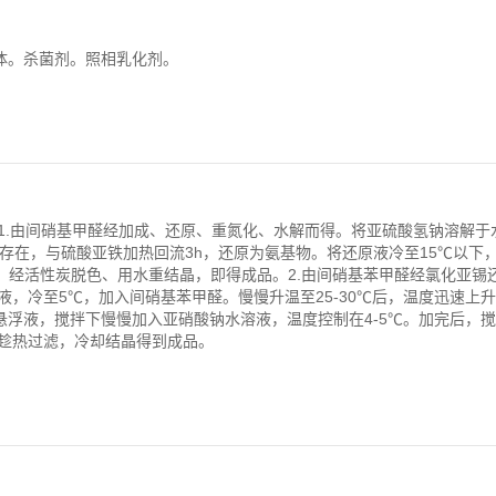
料中间体。杀菌剂。照相乳化剂。
1.由间硝基甲醛经加成、还原、重氮化、水解而得。将亚硫酸氢钠溶解于
存在，与硫酸亚铁加热回流3h，还原为氨基物。将还原液冷至15℃以下
醛。经活性炭脱色、用水重结晶，即得成品。2.由间硝基苯甲醛经氯化亚锡
，冷至5℃，加入间硝基苯甲醛。慢慢升温至25-30℃后，温度迅速上
悬浮液，搅拌下慢慢加入亚硝酸钠水溶液，温度控制在4-5℃。加完后，搅
趁热过滤，冷却结晶得到成品。