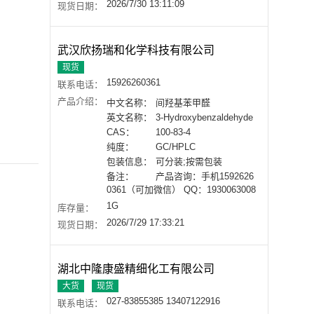
2026/7/30 13:11:09
现货日期：
武汉欣扬瑞和化学科技有限公司
现货
15926260361
联系电话：
产品介绍：
中文名称：
间羟基苯甲醛
英文名称：
3-Hydroxybenzaldehyde
CAS：
100-83-4
纯度：
GC/HPLC
包装信息：
可分装;按需包装
备注：
产品咨询：手机1592626
0361（可加微信） QQ：1930063008
1G
库存量：
2026/7/29 17:33:21
现货日期：
湖北中隆康盛精细化工有限公司
大货
现货
027-83855385 13407122916
联系电话：