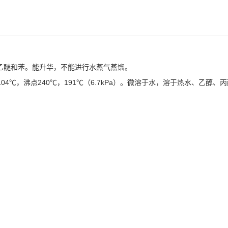
乙醚和苯。能升华，不能进行水蒸气蒸馏。
04℃，沸点240℃，191℃（6.7kPa）。微溶于水，溶于热水、乙醇、
。