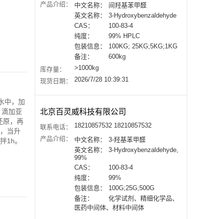
产品介绍：
中文名称：
间羟基苯甲醛
英文名称：
3-Hydroxybenzaldehyde
CAS：
100-83-4
纯度：
99% HPLC
包装信息：
100KG; 25KG;5KG;1KG
备注：
600kg
>1000kg
库存量：
2026/7/28 10:39:31
现货日期：
水中，加
，滴加亚
北京百灵威科技有限公司
还原，再
18210857532 18210857532
联系电话：
升，当升
产品介绍：
中文名称：
3-羟基苯甲醛
拌1h。
英文名称：
3-Hydroxybenzaldehyde,
99%
CAS：
100-83-4
纯度：
99%
包装信息：
100G;25G;500G
备注：
化学试剂、精细化学品、
医药中间体、材料中间体