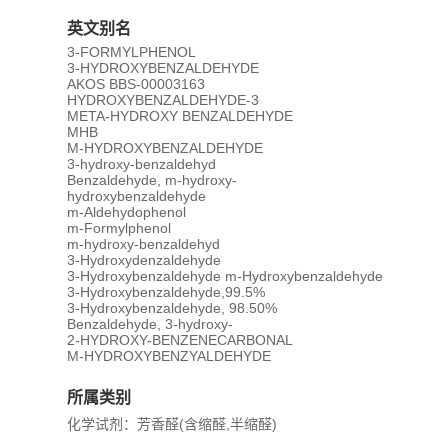
英文别名
3-FORMYLPHENOL
3-HYDROXYBENZALDEHYDE
AKOS BBS-00003163
HYDROXYBENZALDEHYDE-3
META-HYDROXY BENZALDEHYDE
MHB
M-HYDROXYBENZALDEHYDE
3-hydroxy-benzaldehyd
Benzaldehyde, m-hydroxy-
hydroxybenzaldehyde
m-Aldehydophenol
m-Formylphenol
m-hydroxy-benzaldehyd
3-Hydroxydenzaldehyde
3-Hydroxybenzaldehyde m-Hydroxybenzaldehyde
3-Hydroxybenzaldehyde,99.5%
3-Hydroxybenzaldehyde, 98.50%
Benzaldehyde, 3-hydroxy-
2-HYDROXY-BENZENECARBONAL
M-HYDROXYBENZYALDEHYDE
所属类别
化学试剂：芳香醛(含缩醛,半缩醛)