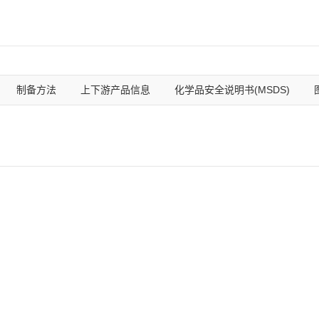
制备方法
上下游产品信息
化学品安全说明书(MSDS)