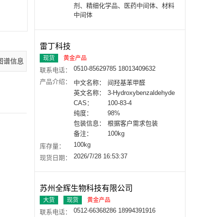
剂、精细化学品、医药中间体、材料
中间体
雷丁科技
现货
黄金产品
图谱信息
知名试剂公司产品信息
常见问题列表
间羟基苯甲
0510-85629785 18013409632
联系电话：
产品介绍：
中文名称：
间羟基苯甲醛
英文名称：
3-Hydroxybenzaldehyde
CAS：
100-83-4
纯度：
98%
包装信息：
根据客户需求包装
备注：
100kg
100kg
库存量：
2026/7/28 16:53:37
现货日期：
苏州全辉生物科技有限公司
大货
现货
黄金产品
0512-66368286 18994391916
联系电话：