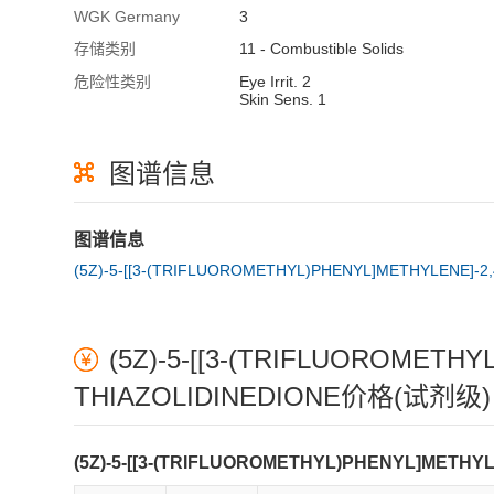
WGK Germany
3
存储类别
11 - Combustible Solids
危险性类别
Eye Irrit. 2
Skin Sens. 1
图谱信息
图谱信息
(5Z)-5-[[3-(TRIFLUOROMETHYL)PHENYL]METHYLENE]-2
(5Z)-5-[[3-(TRIFLUOROMETHY
THIAZOLIDINEDIONE价格(试剂级)
(5Z)-5-[[3-(TRIFLUOROMETHYL)PHENYL]METH