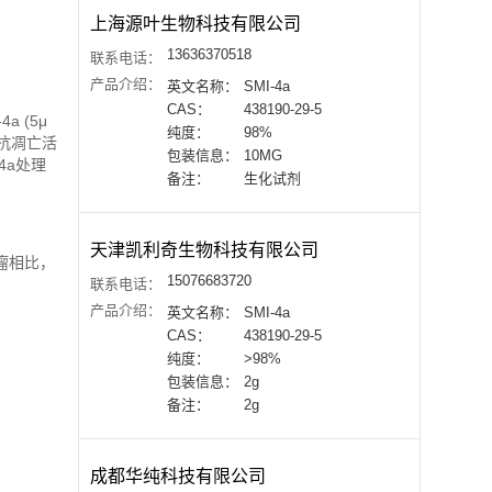
上海源叶生物科技有限公司
13636370518
联系电话：
产品介绍：
英文名称：
SMI-4a
CAS：
438190-29-5
a (5μ
纯度：
98%
的抗凋亡活
包装信息：
10MG
-4a处理
备注：
生化试剂
天津凯利奇生物科技有限公司
肿瘤相比，
15076683720
联系电话：
产品介绍：
英文名称：
SMI-4a
CAS：
438190-29-5
纯度：
>98%
包装信息：
2g
备注：
2g
成都华纯科技有限公司