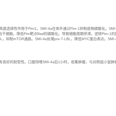
4a高度选择性作用于Pim1。SMI-4a在体外通过Pim-1抑制底物磷酸化。SMI-4
血干细胞，降低Pim靶点Bad的磷酸化。导致细胞周期停滞，逆转Pim-1
LBL，抑制mTOR通路。SMI-4a处理pre-T-LBL，降低MYC蛋白表达。SMI
寸，且具有良好的耐受性。口服饲喂SMI-4a后1小时，收集肿瘤，与对照组小鼠