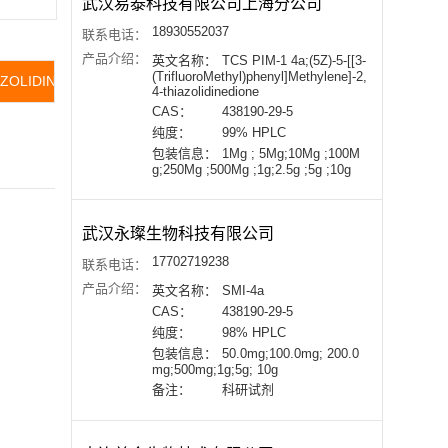
武汉易泰科技有限公司上海分公司
18930552037
联系电话：
产品介绍：
英文名称：
TCS PIM-1 4a;(5Z)-5-[[3-
(TrifluoroMethyl)phenyl]Methylene]-2,
HIAZOLIDINEDIONE价格(试剂级)
常见问题列表
4-thiazolidinedione
CAS：
438190-29-5
纯度：
99% HPLC
包装信息：
1Mg ; 5Mg;10Mg ;100M
g;250Mg ;500Mg ;1g;2.5g ;5g ;10g
武汉永璨生物科技有限公司
17702719238
联系电话：
产品介绍：
英文名称：
SMI-4a
CAS：
438190-29-5
纯度：
98% HPLC
包装信息：
50.0mg;100.0mg; 200.0
mg;500mg;1g;5g; 10g
备注：
科研试剂