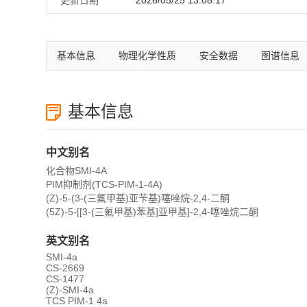
更新日期
2026/05/25 13:08:17
基本信息
物理化学性质
安全数据
图谱信息
基本信息
中文别名
化合物SMI-4A
PIM抑制剂(TCS-PIM-1-4A)
(Z)-5-(3-(三氟甲基)亚苄基)噻唑烷-2,4-二酮
(5Z)-5-[[3-(三氟甲基)苯基]亚甲基]-2,4-噻唑烷二酮
英文别名
SMI-4a
CS-2669
CS-1477
(Z)-SMI-4a
TCS PIM-1 4a