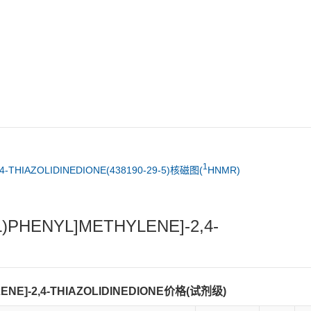
1
,4-THIAZOLIDINEDIONE(438190-29-5)核磁图(
HNMR)
L)PHENYL]METHYLENE]-2,4-
YLENE]-2,4-THIAZOLIDINEDIONE价格(试剂级)