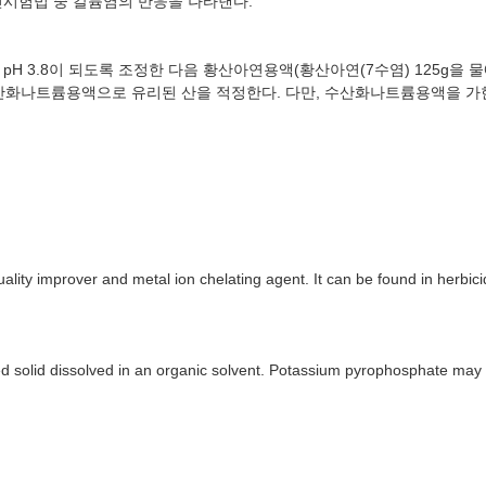
 확인시험법 중 칼륨염의 반응을 나타낸다.
H 3.8이 되도록 조정한 다음 황산아연용액(황산아연(7수염) 125g을 물에 녹
.1N 수산화나트륨용액으로 유리된 산을 적정한다. 다만, 수산화나트륨용액을
lity improver and metal ion chelating agent. It can be found in herbici
d solid dissolved in an organic solvent. Potassium pyrophosphate may b