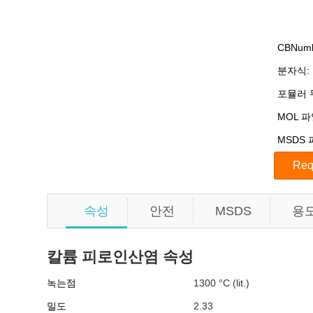
CBNumb
분자식:
포뮬러 
MOL 파
MSDS 
속성
안전
MSDS
용
칼륨 피로인산염 속성
녹는점
1300 °C (lit.)
밀도
2.33