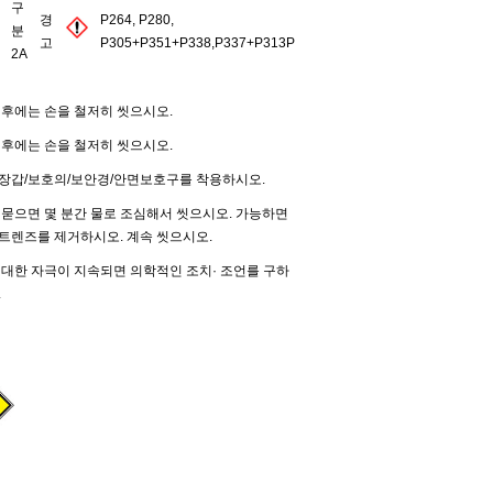
구
경
P264, P280,
분
고
P305+P351+P338,P337+P313P
2A
 후에는 손을 철저히 씻으시오.
 후에는 손을 철저히 씻으시오.
장갑/보호의/보안경/안면보호구를 착용하시오.
 묻으면 몇 분간 물로 조심해서 씻으시오. 가능하면
트렌즈를 제거하시오. 계속 씻으시오.
 대한 자극이 지속되면 의학적인 조치· 조언를 구하
.