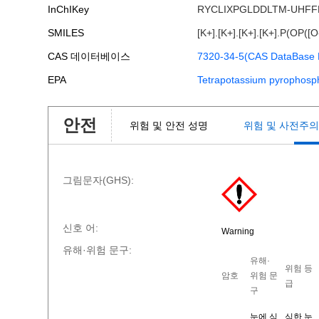
InChIKey
RYCLIXPGLDDLTM-UHFF
SMILES
[K+].[K+].[K+].[K+].P(OP([O
CAS 데이터베이스
7320-34-5(CAS DataBase 
EPA
Tetrapotassium pyrophosp
안전
위험 및 안전 성명
위험 및 사전주의 
그림문자(GHS):
신호 어:
Warning
유해·위험 문구:
유해·
위험 등
암호
위험 문
급
구
눈에 심
심한 눈