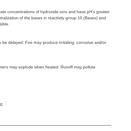
te concentrations of hydroxide ions and have pH's greater
tralization of the bases in reactivity group 10 (Bases) and
sible.
y be delayed. Fire may produce irritating, corrosive and/or
ainers may explode when heated. Runoff may pollute
er