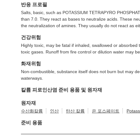
반응 프로필
Salts, basic, such as POTASSIUM TETRAPYRO PHOSPHATE, are
than 7.0. They react as bases to neutralize acids. These neut
the neutralization of amines. They usually do not react as ei
건강위험
Highly toxic, may be fatal if inhaled, swallowed or absorbed 
toxic gases. Runoff from fire control or dilution water may b
화재위험
Non-combustible, substance itself does not burn but may d
waterways.
칼륨 피로인산염 준비 용품 및 원자재
원자재
수산화칼륨
인산
탄산 칼륨
은 포스페이트
Potass
준비 용품