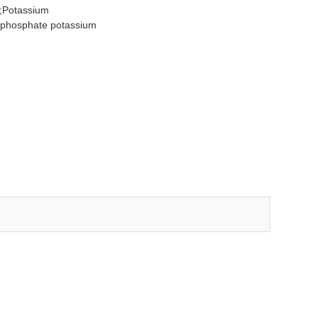
;Potassium
ophosphate potassium