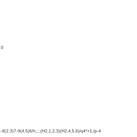
.0
8(2,3)7-9(4,5)6/h;;;;(H2,1,2,3)(H2,4,5,6)/q4*+1;/p-4