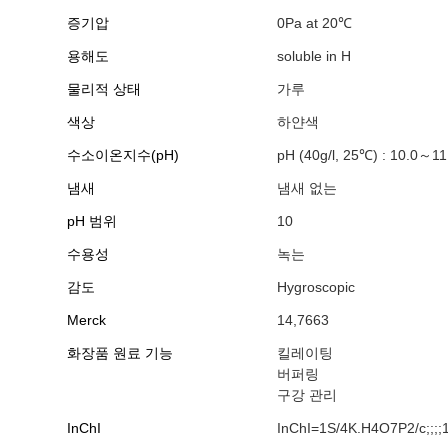
증기압
0Pa at 20℃
용해도
soluble in H
물리적 상태
가루
색상
하얀색
수소이온지수(pH)
pH (40g/l, 25℃) : 10.0～11
냄새
냄새 없는
pH 범위
10
수용성
녹는
감도
Hygroscopic
Merck
14,7663
화장품 원료 기능
킬레이팅
버퍼링
구강 관리
InChI
InChI=1S/4K.H4O7P2/c;;;;1-