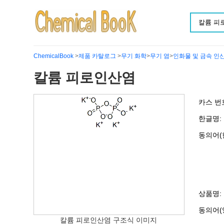
ChemicalBook
>
제품 카탈로그
>
무기 화학
>
무기 염
>
인화물 및 금속 인
칼륨 피로인산염
카스 번
한글명:
동의어(
상품명:
동의어(
칼륨 피로인산염 구조식 이미지