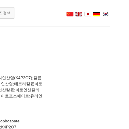
산염(K4P2O7);칼륨
디인산염;테트라칼륨피로
인산칼륨;피로인산칼리;
파이로포스페이트;유리인
rophospate
ol;K4P2O7