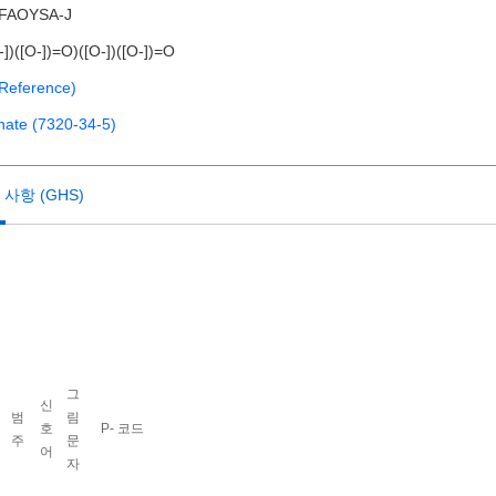
FAOYSA-J
-])([O-])=O)([O-])([O-])=O
Reference)
hate (7320-34-5)
사항 (GHS)
그
신
범
림
호
P- 코드
주
문
어
자