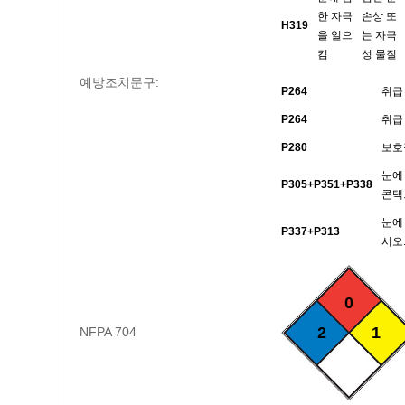
한 자극
손상 또
H319
을 일으
는 자극
킴
성 물질
예방조치문구:
P264
취급
P264
취급
P280
보호
눈에
P305+P351+P338
콘택
눈에
P337+P313
시오
0
2
1
NFPA 704