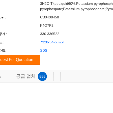
3H2O;TkppLiquid60%;Potassium pyrophosph
pyrophospate;Potassium pyrophosphate;Pyr
er:
CB0498458
K4O7P2
무게:
330.336522
일:
7320-34-5.mol
파일:
SDS
도
공급 업체
585