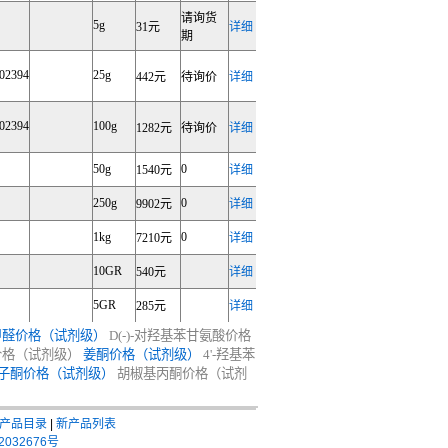
请询货
5g
31元
详细
期
02394
25g
442元
待询价
详细
02394
100g
1282元
待询价
详细
50g
0
1540元
详细
250g
0
9902元
详细
1kg
0
7210元
详细
10GR
540元
详细
5GR
285元
详细
甲醛价格（试剂级）
D(-)-对羟基苯甘氨酸价格
价格（试剂级）
姜酮价格（试剂级）
4'-羟基苯
子酮价格（试剂级）
胡椒基丙酮价格（试剂
产品目录
|
新产品列表
2032676号