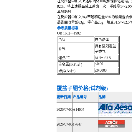
在高压釜中加入上述中间体100g和镍催化剂5g，
92%。将上述粗品减压蒸馏一次，重结晶1～2次可
苯酚路线
在反应器中加入94g苯酚和适量85%的磷酸混合
蒸馏回收苯酚63g，得产品25g，熔点81.5～82.5℃
参考质量标准
QB 1632—1992
色状
白色晶体
具有强烈覆盆
香气
子香气
熔点/℃
81.5～83.5
≤0.001
重金属(以Ph计)
≤0.0003
砷(以As计)
覆盆子酮价格(试剂级)
更新日期
产品编号
品牌
2026/07/06
A14064
2026/07/06
17647