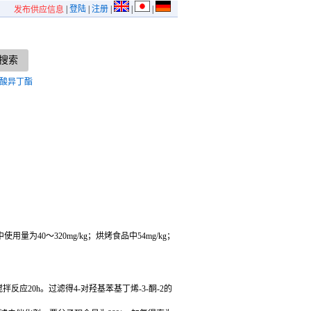
|
登陆
|
注册
|
|
|
发布供应信息
酸异丁酯
0～320mg/kg；烘烤食品中54mg/kg；
拌反应20h。过滤得4-对羟基苯基丁烯-3-酮-2的