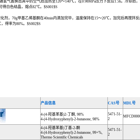
通氢气置换出其中的空气后加热至120～140℃，在0.98MPa压力下反应1.5h。冷
得白色结晶，熔点82℃。$S001$S
催化剂，70g甲基乙烯基酮在40min内滴加完毕，温度保持在15～20℃，加完后再搅
，得率为80%。$S002$S
产品信息
CAS号
MDL号
5471-51-
4-(4-羟基苯基)2-丁酮, 98%
MFCD000
2
4-(4-Hydroxyphenyl)-2-butanone, 98%
4-(4-羟基苯基)丁基-2-酮
5471-51-
4-(4-Hydroxyphenyl)-2-butanone, 99+%,
2
Thermo Scientific Chemicals