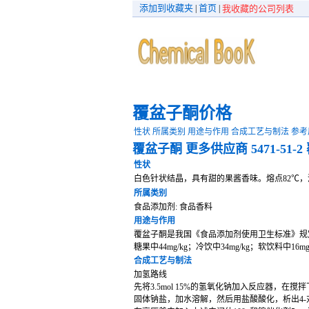
添加到收藏夹
首页
|
|
我收藏的公司列表
覆盆子酮价格
性状
所属类别
用途与作用
合成工艺与制法
参考
覆盆子酮
更多供应商
5471-51-2
性状
白色针状结晶，具有甜的果酱香味。熔点82℃，沸点
所属类别
食品添加剂: 食品香料
用途与作用
覆盆子酮是我国《食品添加剂使用卫生标准》规定允
糖果中44mg/kg；冷饮中34mg/kg；软饮料中16mg
合成工艺与制法
加氢路线
先将3.5mol 15%的氢氧化钠加入反应器，在搅
固体钠盐，加水溶解，然后用盐酸酸化，析出4-对