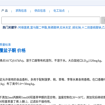
产 品
求购信息
供应信息
化工站点
热门关键字:
阿维菌素
,
富马酸二甲酯
,
焦磷酸钾
,
拉米夫定
,
硫化钠
,
十二烷基硫酸钠
,
乙
质量标准
覆盆子酮
价格
161℃(0.67kPa)。溶于乙醇等有机溶剂，不溶于水。大白鼠经口LD
1320mg/kg。
50
许使用的食品香料，多用于配制菠萝、桃、草莓、李等水果食用香精。在口香糖中使用量为4
/kg；布丁类中5.0～50mg/kg。
拌下滴加2mol丙酮和1mol对羟基苯甲醛的混合物，温度控制在20～30℃，滴加完后继续搅
羟基苯基丁烯-3-酮-2，过滤后干燥待用。