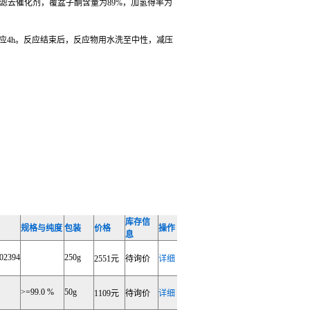
却后，滤去催化剂，覆盆子酮含量为89%，加氢得率为
拌反应4h。反应结束后，反应物用水洗至中性，减压
库存信
规格与纯度
包装
价格
操作
息
02394
250g
2551元
待询价
详细
>=99.0 %
50g
1109元
待询价
详细