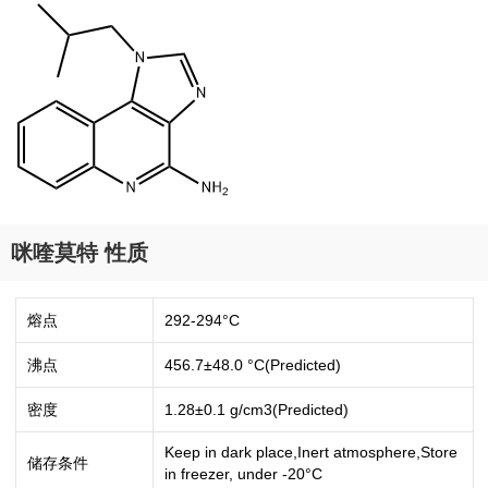
咪喹莫特 性质
熔点
292-294°C
沸点
456.7±48.0 °C(Predicted)
密度
1.28±0.1 g/cm3(Predicted)
Keep in dark place,Inert atmosphere,Store
储存条件
in freezer, under -20°C