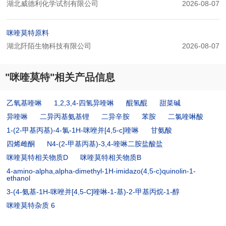
湖北威德利化学试剂有限公司
2026-08-07
咪喹莫特原料
湖北阡陌生物科技有限公司
2026-08-07
"咪喹莫特"相关产品信息
乙氧基喹啉
1,2,3,4-四氢异喹啉
醌氢醌
甜菜碱
异喹啉
二异丙基氨基锂
二异辛胺
苯胺
二氯喹啉酸
1-(2-甲基丙基)-4-氯-1H-咪唑并[4,5-c]喹啉
甘氨酸
四烯雌酮
N4-(2-甲基丙基)-3,4-喹啉二胺盐酸盐
咪喹莫特相关物质D
咪喹莫特相关物质B
4-amino-alpha,alpha-dimethyl-1H-imidazo(4,5-c)quinolin-1-
ethanol
3-(4-氨基-1H-咪唑并[4,5-C]喹啉-1-基)-2-甲基丙烷-1-醇
咪喹莫特杂质 6