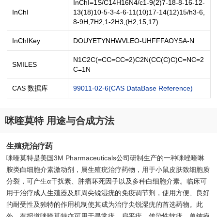
InChI=1S/C14H16N4/c1-9(2)7-18-8-16-12-
InChI
13(18)10-5-3-4-6-11(10)17-14(12)15/h3-6,
8-9H,7H2,1-2H3,(H2,15,17)
InChIKey
DOUYETYNHWVLEO-UHFFFAOYSA-N
N1C2C(=CC=CC=2)C2N(CC(C)C)C=NC=2
SMILES
C=1N
CAS 数据库
99011-02-6(CAS DataBase Reference)
咪喹莫特 用途与合成方法
生殖疣治疗药
咪喹莫特是美国3M Pharmaceuticals公司研制生产的一种咪唑喹啉
胺类白细胞介素激动剂，属生殖疣治疗药物，用于小鼠皮肤致细胞质
分裂，可产生α干扰素、肿瘤坏死因子以及多种白细胞介素。临床可
用于治疗成人生殖器及肛周尖锐湿疣的免疫调节剂，使用方便、良好
的耐受性及独特的作用机制使其成为治疗尖锐湿疣的首选药物。此
外，有报道咪喹莫特亦可用于寻常疣、扁平疣、传染性软疣、单纯疱