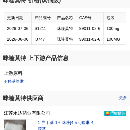
咪喹莫特 价格(试剂级)
更新日期
产品编号
产品名称
CAS号
包装
2026-07-06
S1211
咪喹莫特
99011-02-6
100mg
6
2026-06-06
I0747
咪喹莫特
99011-02-6
100MG
1
咪喹莫特 上下游产品信息
上游原料
4-羟基喹啉
咪喹莫特供应商
更多
江苏永达药业有限公司
1-异丁基-1H-咪唑[4.5-c]喹啉-4-
胺基