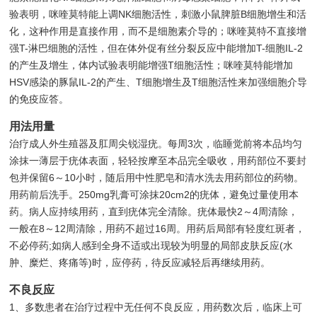
验表明，咪喹莫特能上调NK细胞活性，刺激小鼠脾脏B细胞增生和活
化，这种作用是直接作用，而不是细胞素介导的；咪喹莫特不直接增
强T-淋巴细胞的活性，但在体外促有丝分裂反应中能增加T-细胞IL-2
的产生及增生，体内试验表明能增强T细胞活性；咪喹莫特能增加
HSV感染的豚鼠IL-2的产生、T细胞增生及T细胞活性来加强细胞介导
的免疫应答。
用法用量
治疗成人外生殖器及肛周尖锐湿疣。每周3次，临睡觉前将本品均匀
涂抹一薄层于疣体表面，轻轻按摩至本品完全吸收，用药部位不要封
包并保留6～10小时，随后用中性肥皂和清水洗去用药部位的药物。
用药前后洗手。250mg乳膏可涂抹20cm2的疣体，避免过量使用本
药。病人应持续用药，直到疣体完全清除。疣体最快2～4周清除，
一般在8～12周清除，用药不超过16周。用药后局部有轻度红斑者，
不必停药;如病人感到全身不适或出现较为明显的局部皮肤反应(水
肿、糜烂、疼痛等)时，应停药，待反应减轻后再继续用药。
不良反应
1、多数患者在治疗过程中无任何不良反应，用药数次后，临床上可