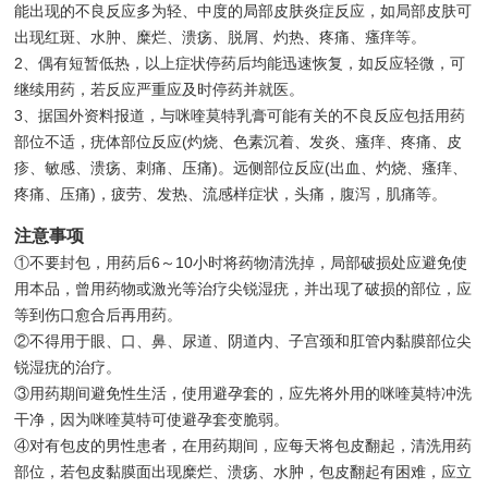
能出现的不良反应多为轻、中度的局部皮肤炎症反应，如局部皮肤可
出现红斑、水肿、糜烂、溃疡、脱屑、灼热、疼痛、瘙痒等。
2、偶有短暂低热，以上症状停药后均能迅速恢复，如反应轻微，可
继续用药，若反应严重应及时停药并就医。
3、据国外资料报道，与咪喹莫特乳膏可能有关的不良反应包括用药
部位不适，疣体部位反应(灼烧、色素沉着、发炎、瘙痒、疼痛、皮
疹、敏感、溃疡、刺痛、压痛)。远侧部位反应(出血、灼烧、瘙痒、
疼痛、压痛)，疲劳、发热、流感样症状，头痛，腹泻，肌痛等。
注意事项
①不要封包，用药后6～10小时将药物清洗掉，局部破损处应避免使
用本品，曾用药物或激光等治疗尖锐湿疣，并出现了破损的部位，应
等到伤口愈合后再用药。
②不得用于眼、口、鼻、尿道、阴道内、子宫颈和肛管内黏膜部位尖
锐湿疣的治疗。
③用药期间避免性生活，使用避孕套的，应先将外用的咪喹莫特冲洗
干净，因为咪喹莫特可使避孕套变脆弱。
④对有包皮的男性患者，在用药期间，应每天将包皮翻起，清洗用药
部位，若包皮黏膜面出现糜烂、溃疡、水肿，包皮翻起有困难，应立