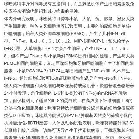
咪喹莫特本身对病毒没有直接作用，而是刺激机体产生细胞素激发免
疫应答来消除疣组织和减少病毒的侵蚀。
体内外研究表明，咪喹莫特可诱导小鼠、大鼠、兔、豚鼠、猴及人类
产生细胞素。种族交叉细胞培养试验表明，主要的响应细胞是单核/
巨噬细胞；培养人类外周单核细胞(PBMC)，产生了几种IFN-α亚
型、TNF-α、IL-1，6，6，10，12、MIP-1和MCP-1；预先给予γ-
IFN处理，人单细胞THP-1才会产生响应，产生TNF-α、IL-1，6，
8，但不产生IFN-α；对小鼠新鲜PBMC进行相同的处理，产生与人类
PBMC相同的细胞素；衰老巨噬细胞和牙槽巨噬细胞产生了相同的细
胞素，小鼠RAW264.7和J774巨噬细胞族产生TNF-α和IL-6,不产生
IFN-α。通过细胞试验可以确证咪喹莫特能诱导产生IFN-α和TNF-α。
将人类纤维细胞和角化细胞与咪喹莫特或聚肌苷：聚胞苷混合物培养
24小时发现，角化细胞的IL-6和IL-8(没有TNF-α)的mRNA有所增
加，但仅检测到了适量的IL-8的蛋白质，在高浓度下纤维细胞IL-8的
分泌与角化细胞类似；咪喹莫特诱导细胞素分泌导致的细胞免疫应答
类似DTH应答；咪喹莫特能激活HPV E7肿瘤基因转染的荷瘤小鼠的
抗肿瘤活性和DTH应答；人体及动物试验表明，咪喹莫特能升高2’5’-
低聚腺苷酸合成酶，该酶可诱导产生干扰素抗病毒；干扰素和其它细
胞素能活化NK细胞来杀死肿瘤细胞和病毒感染细胞，体内、体外试