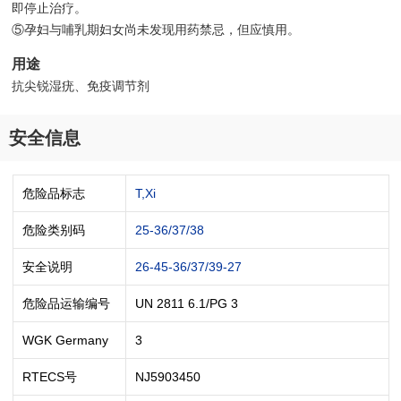
即停止治疗。
⑤孕妇与哺乳期妇女尚未发现用药禁忌，但应慎用。
用途
抗尖锐湿疣、免疫调节剂
安全信息
危险品标志
T,Xi
危险类别码
25-36/37/38
安全说明
26-45-36/37/39-27
危险品运输编号
UN 2811 6.1/PG 3
WGK Germany
3
RTECS号
NJ5903450