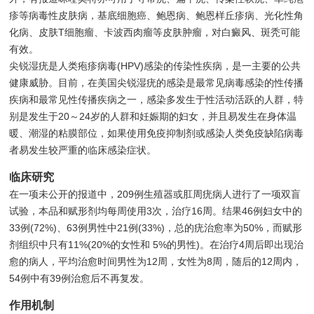
疹等病毒性皮肤病，基底细胞癌、鲍恩病、鲍恩样丘疹病、光化性角
化病、皮肤T细胞瘤、卡波西肉瘤等皮肤肿瘤，对白癜风、斑秃可能
有效。
尖锐湿疣是人类疱疹病毒(HPV)感染的传染性疾病，是一主要的公共
健康威胁。目前，在美国尖锐湿疣的感染是最常见病毒感染的性传播
疾病和最常见性传播疾病之一，感染多发生于性活动活跃的人群，特
别是发生于20～24岁的人群和妊娠期的妇女，并且易发生在身体温
暖、潮湿的粘膜部位，如果使用免疫抑制剂或感染人类免疫缺陷病毒
者易发生较严重的临床感染症状。
临床研究
在一项未公开的报道中，209例生殖器或肛周疣病人进行了一项双盲
试验，本品和赋形剂均每周使用3次，治疗16周。结果46例妇女中的
33例(72%)、63例男性中21例(33%)，总的疣治愈率为50%，而赋形
剂组织中只有11%(20%的女性和 5%的男性)。在治疗4周后即出现治
愈的病人，平均治愈时间男性为12周，女性为8周，随后的12周内，
54例中有39例治愈后不再复发。
作用机制