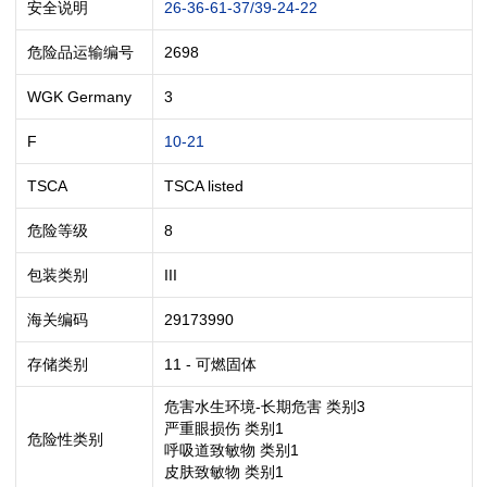
安全说明
26-36-61-37/39-24-22
危险品运输编号
2698
WGK Germany
3
F
10-21
TSCA
TSCA listed
危险等级
8
包装类别
III
海关编码
29173990
存储类别
11 - 可燃固体
危害水生环境-长期危害 类别3
严重眼损伤 类别1
危险性类别
呼吸道致敏物 类别1
皮肤致敏物 类别1