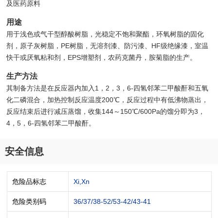
及医药原料
用途
用于浅色或气干型醇酸树脂，光稳定不饱和聚酯，环氧树脂的固化
剂，原子灰树脂，PE树脂，无溶剂漆、防污漆、HF级绝缘漆，室温
快干或厌氧粘和剂，EPS增塑剂，农药克菌丹，胺菊脂的生产。
生产方法
其制备方法是在反应器内加入1，2，3，6-四氢邻苯二甲酸酐和五氧
化二磷混合，加热控制反应温度200℃，反应过程中有低沸物蒸出，
反应结束后进行减压蒸馏，收集144～150℃/600Pa的馏分即为3，
4，5，6-四氢邻苯二甲酸酐。
安全信息
危险品标志
Xi,Xn
危险类别码
36/37/38-52/53-42/43-41