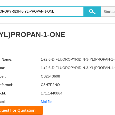
3-YL)PROPAN-1-ONE
.
h Name:
1-(2,6-DIFLUOROPYRIDIN-3-YL)PROPAN-1
ma:
1-(2,6-DIFLUOROPYRIDIN-3-YL)PROPAN-1
er:
CB2543608
formel:
C8H7F2NO
cht:
171.1440864
tei:
Mol file
quest For Quotation