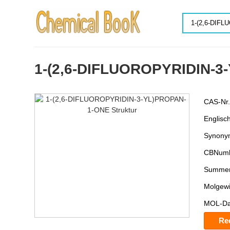
1-(2,6-DIFLUOROPYRIDIN-
CAS-Nr
Englisc
Synony
CBNumb
Summen
Molgewi
MOL-Da
Re