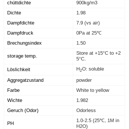
chüttdichte
900kg/m3
Dichte
1.98
Dampfdichte
7.9 (vs air)
Dampfdruck
0Pa at 25℃
Brechungsindex
1.50
Store at +15°C to +2
storage temp.
5°C.
H
O: soluble
Löslichkeit
2
Aggregatzustand
powder
Farbe
White to yellow
Wichte
1.982
Geruch (Odor)
Odorless
1.0-2.5 (25℃, 1M in
PH
H2O)