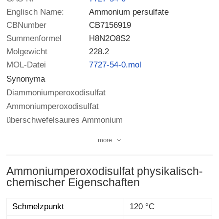
Englisch Name:
Ammonium persulfate
CBNumber
CB7156919
Summenformel
H8N2O8S2
Molgewicht
228.2
MOL-Datei
7727-54-0.mol
Synonyma
Diammoniumperoxodisulfat
Ammoniumperoxodisulfat
überschwefelsaures Ammonium
more
Ammoniumperoxodisulfat physikalisch-
chemischer Eigenschaften
Schmelzpunkt
120 °C