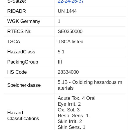
S-Sätze:
22-24-26-37
RIDADR
UN 1444
WGK Germany
1
RTECS-Nr.
SE0350000
TSCA
TSCA listed
HazardClass
5.1
PackingGroup
III
HS Code
28334000
5.1B - Oxidizing hazardous m
Speicherklasse
aterials
Acute Tox. 4 Oral
Eye Irrit. 2
Ox. Sol. 3
Hazard
Resp. Sens. 1
Classifications
Skin Irrit. 2
Skin Sens. 1