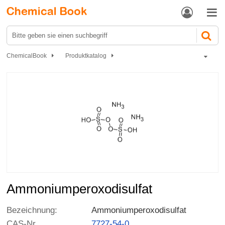


ChemicalBook
Produktkatalog
Anorganische Chemieindustrie
Anorganische Salze
Metallsulfide und -sulfate
Ammoniumperoxodisulfat
Ammoniumperoxodisulfat
Bezeichnung:
Ammoniumperoxodisulfat
CAS-Nr
7727-54-0