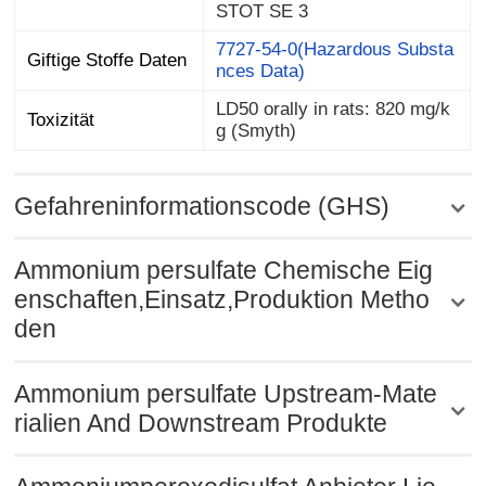
STOT SE 3
7727-54-0(Hazardous Substa
Giftige Stoffe Daten
nces Data)
LD50 orally in rats: 820 mg/k
Toxizität
g (Smyth)
Gefahreninformationscode (GHS)
Ammonium persulfate Chemische Eig
enschaften,Einsatz,Produktion Metho
den
Ammonium persulfate Upstream-Mate
rialien And Downstream Produkte