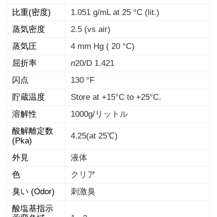
比重(密度)
1.051 g/mL at 25 °C (lit.)
蒸気密度
2.5 (vs air)
蒸気圧
4 mm Hg ( 20 °C)
屈折率
n
20/D
1.421
闪点
130 °F
貯蔵温度
Store at +15°C to +25°C.
溶解性
1000g/リットル
酸解離定数
4.25(at 25℃)
(Pka)
外見
液体
色
クリア
臭い (Odor)
刺激臭
酸塩基指示
薬変色域