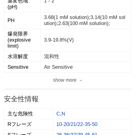
1 - 2
(pH)
3.68(1 mM solution);3.14(10 mM sol
PH
ution);2.63(100 mM solution);
爆発限界
(explosive
3.9-19.8%(V)
limit)
水溶解度
混和性
Sensitive
Air Sensitive
show more
安全性情報
主な危険性
C,N
Rフレーズ
10-20/21/22-35-50
Sフレーズ
26-36/37/39-45-61