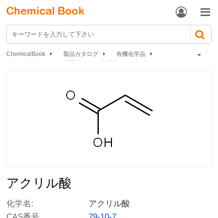


ChemicalBook
製品カタログ
有機化学品
カルボン酸およびその誘導体
非環式カルボン酸
アクリル酸
アクリル酸
化学名:
アクリル酸
CAS番号.
79-10-7