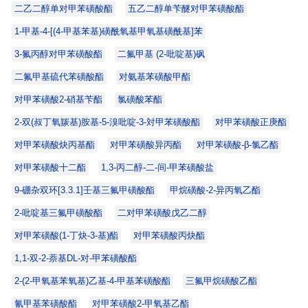
二乙二醇单对甲苯磺酸酯
五乙二醇单苄醚对甲苯磺酸酯
1-甲基-4-[(4-甲基苯基)磺酰氧基甲氧基磺酰基]苯
3-氟丙醇对甲苯磺酸酯
二氟甲基 (2-吡啶基)砜
二氟甲基硫代苯磺酸酯
对氨基苯磺酸甲酯
对甲苯磺酸2-硝基苄酯
氯磺酸苯酯
2-双(叔丁氧羰基)胺基-5-溴吡啶-3-対甲苯磺酸酯
对甲苯磺酸正庚酯
对甲苯磺酸炔丙基酯
对甲苯磺酸异丙酯
对甲苯磺酸-β-氯乙酯
对甲苯磺酸十二酯
1,3-丙二醇-二-间-甲苯磺酸盐
9-硼杂双环[3.3.1]壬基三氟甲磺酸酯
甲烷磺酸-2-异丙氧乙酯
2-吡啶基三氟甲磺酸酯
二对甲苯磺酸戊乙二醇
对甲苯磺酸(1-丁炔-3-基)酯
对甲苯磺酸丙炔酯
1,1-双-2-萘基DL-对-甲苯磺酸酯
2-(2-甲氧基苯氧基)乙基-4-甲基苯磺酸酯
三氟甲烷磺酸乙酯
氰甲基苯磺酸酯
对甲苯磺酸2-甲氧基乙酯