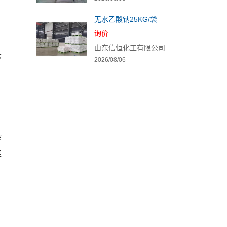
无水乙酸钠25KG/袋
询价
，
山东信恒化工有限公司
环
2026/08/06
杂
准