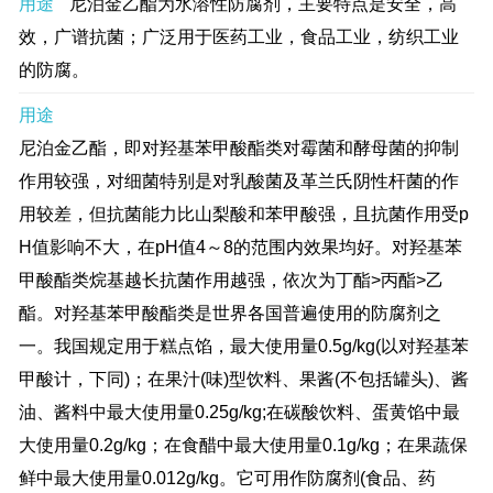
用途
尼泊金乙酯为水溶性防腐剂，主要特点是安全，高
效，广谱抗菌；广泛用于医药工业，食品工业，纺织工业
的防腐。
用途
尼泊金乙酯，即对羟基苯甲酸酯类对霉菌和酵母菌的抑制
作用较强，对细菌特别是对乳酸菌及革兰氏阴性杆菌的作
用较差，但抗菌能力比山梨酸和苯甲酸强，且抗菌作用受p
H值影响不大，在pH值4～8的范围内效果均好。对羟基苯
甲酸酯类烷基越长抗菌作用越强，依次为丁酯>丙酯>乙
酯。对羟基苯甲酸酯类是世界各国普遍使用的防腐剂之
一。我国规定用于糕点馅，最大使用量0.5g/kg(以对羟基苯
甲酸计，下同)；在果汁(味)型饮料、果酱(不包括罐头)、酱
油、酱料中最大使用量0.25g/kg;在碳酸饮料、蛋黄馅中最
大使用量0.2g/kg；在食醋中最大使用量0.1g/kg；在果蔬保
鲜中最大使用量0.012g/kg。它可用作防腐剂(食品、药