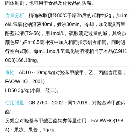
固体制剂，也可用于食品及化妆品的防腐。
含量分析
精确称取预经80℃干燥2h后的试样约2g，加1m
ol/L氢氧化钠溶液40ml，煮沸30min。冷却，加5滴溴百里
酚蓝试液(TS-56)，用1mol/L。硫酸滴定过量的碱，其终点
颜色应与Ph=6.5缓冲液中加入相同指示剂者相同。同时进
行空白试验。每mL 1mol/L氢氧化钠溶液相当于本品(C9H1
0O3)166.18mg。
毒性
ADI 0～10mg/kg(对羟苯甲酸甲、乙、丙酯含用量；
FAO/WHO，2001)
LD50 3g/kg(小鼠，经口)。
使用限量
GB 2760—2002：同“07018，对羟基苯甲酸丙
酯”。
另规定对羟基苯甲酸乙酯钠亦等量使用。FAO/WHO(198
4)：果冻、果酱，1g/kg。