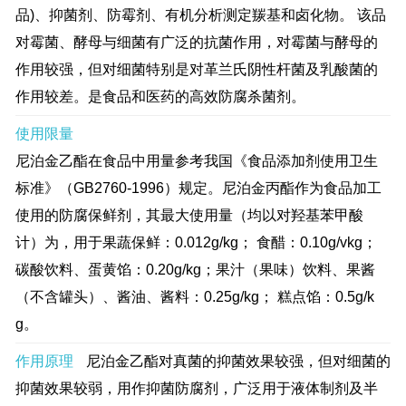
品)、抑菌剂、防霉剂、有机分析测定羰基和卤化物。 该品
对霉菌、酵母与细菌有广泛的抗菌作用，对霉菌与酵母的
作用较强，但对细菌特别是对革兰氏阴性杆菌及乳酸菌的
作用较差。是食品和医药的高效防腐杀菌剂。
使用限量
尼泊金乙酯在食品中用量参考我国《食品添加剂使用卫生
标准》（GB2760-1996）规定。尼泊金丙酯作为食品加工
使用的防腐保鲜剂，其最大使用量（均以对羟基苯甲酸
计）为，用于果蔬保鲜：0.012g/kg； 食醋：0.10g/vkg；
碳酸饮料、蛋黄馅：0.20g/kg；果汁（果味）饮料、果酱
（不含罐头）、酱油、酱料：0.25g/kg； 糕点馅：0.5g/k
g。
作用原理
尼泊金乙酯对真菌的抑菌效果较强，但对细菌的
抑菌效果较弱，用作抑菌防腐剂，广泛用于液体制剂及半