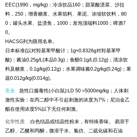
EEC(1990，mg/kg)：冷冻饮品160；甜菜酸渍菜、沙拉
料，250；增香糖浆、水果馅料、果泥、浓缩软饮料，80
0；罐头水果、盐渍鱼，1000；发泡顶端料1000；啤酒7
0。
HACSG列为限用名单。
日本标准(以对羟基苯甲酸计；1g≈0.8326g对羟基苯甲
酸)：酱油0.25g/L(本品0.3g)；食醋0.1g/L(0.12g)；清凉饮
料及糖浆，0.1g/kg(0.12g)；水果调味酱0.2g/kg(0.24g)；果
蔬0.012g/kg(0.014g)。
安全
急性口服毒性(小白鼠):LD 50 =5000mg/kg；人体刺
激性实验：在丙二醇中不引起刺激的浓度为7%；尼泊金乙
酯在使用浓度5%以下无任何刺激。
化学性质
白色结晶或结晶性粉末，有特殊香味。 易溶于
乙醇、乙醚和丙酮，微溶于水、氯仿、二硫化碳和石油