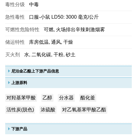
毒性分级
中毒
急性毒性
口服-小鼠 LD50: 3000 毫克/公斤
可燃性危险特性
可燃, 火场排出辛辣刺激烟雾
储运特性
库房低温, 通风, 干燥
灭火剂
水, 二氧化碳, 干粉, 砂土
尼泊金乙酯上下游产品信息
上游原料
对羟基苯甲酸
乙醇
分水器
酯化釜
活性炭(脱色)
浓硫酸
对乙氧基苯甲酸乙酯
下游产品