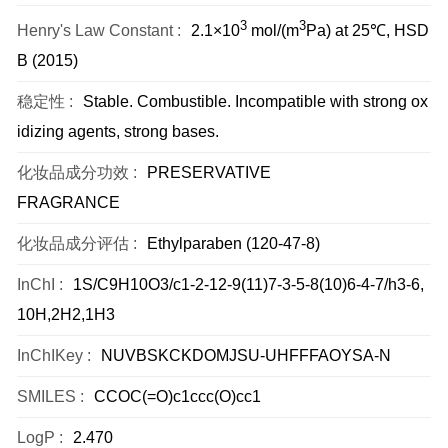
3
3
Henry's Law Constant :
2.1×10
mol/(m
Pa) at 25℃, HSD
B (2015)
稳定性 :
Stable. Combustible. Incompatible with strong ox
idizing agents, strong bases.
化妆品成分功效 :
PRESERVATIVE
FRAGRANCE
化妆品成分评估 :
Ethylparaben (120-47-8)
InChI :
1S/C9H10O3/c1-2-12-9(11)7-3-5-8(10)6-4-7/h3-6,
10H,2H2,1H3
InChIKey :
NUVBSKCKDOMJSU-UHFFFAOYSA-N
SMILES :
CCOC(=O)c1ccc(O)cc1
LogP :
2.470