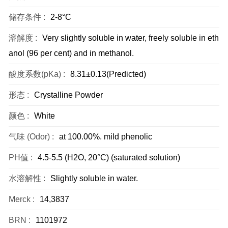
储存条件 :
2-8°C
溶解度 :
Very slightly soluble in water, freely soluble in eth
anol (96 per cent) and in methanol.
酸度系数(pKa) :
8.31±0.13(Predicted)
形态 :
Crystalline Powder
颜色 :
White
气味 (Odor) :
at 100.00%. mild phenolic
PH值 :
4.5-5.5 (H2O, 20°C) (saturated solution)
水溶解性 :
Slightly soluble in water.
Merck :
14,3837
BRN :
1101972