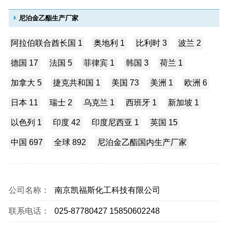
尼泊金乙酯生产厂家
阿拉伯联合酋长国 1
奥地利 1
比利时 3
波兰 2
德国 17
法国 5
菲律宾 1
韩国 3
荷兰 1
加拿大 5
捷克共和国 1
美国 73
美洲 1
欧洲 6
日本 11
瑞士 2
乌克兰 1
西班牙 1
新加坡 1
以色列 1
印度 42
印度尼西亚 1
英国 15
中国 697
全球 892
尼泊金乙酯国内生产厂家
公司名称：
南京凯福斯化工科技有限公司
联系电话：
025-87780427 15850602248