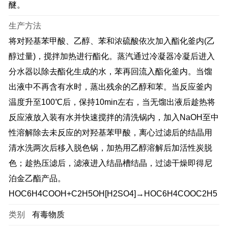
醚。
生产方法
将对羟基苯甲酸、乙醇、苯和浓硫酸依次加入酯化釜内(乙
醇过量)，搅拌加热进行酯化。蒸汽通过冷凝器冷凝后进入
分水器以除去酯化生成的水，苯再回流入酯化釜内。当馏
出液中不再含有水时，蒸出残余的乙醇和苯。当反应釜内
温度升至100℃后，保持10min左右，当无馏出液后趁热将
反应液放入装有水并快速搅拌的清洗锅内，加入NaOH至中
性溶解除去未反应的对羟基苯甲酸，离心过滤后的结晶用
清水洗两次后移入脱色锅，加热用乙醇溶解后加活性炭脱
色；趁热压滤后，滤液进入结晶槽结晶，过滤干燥即得尼
泊金乙酯产品。
HOC6H4COOH+C2H5OH[H2SO4]→HOC6H4COOC2H5
类别
有毒物质