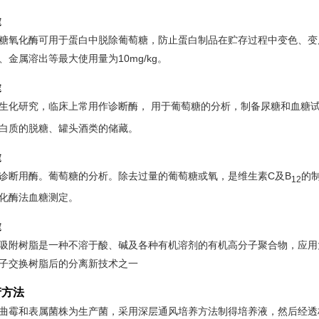
途
糖氧化酶可用于蛋白中脱除葡萄糖，防止蛋白制品在贮存过程中变色、变质，
、金属溶出等最大使用量为10mg/kg。
途
生化研究，临床上常用作诊断酶， 用于葡萄糖的分析，制备尿糖和血糖试
白质的脱糖、罐头酒类的储藏。
途
诊断用酶。葡萄糖的分析。除去过量的葡萄糖或氧，是维生素C及B
的
12
化酶法血糖测定。
途
吸附树脂是一种不溶于酸、碱及各种有机溶剂的有机高分子聚合物，应用大
子交换树脂后的分离新技术之一
产方法
曲霉和表属菌株为生产菌，采用深层通风培养方法制得培养液，然后经透