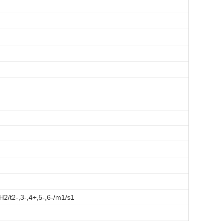
2/t2-,3-,4+,5-,6-/m1/s1