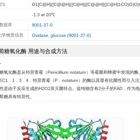
ES
O1[C@H]([C@@H]([C@H]([C@@H]([C@H]1CO)O)O)
-1.3 at 20℃
 数据库
9001-37-0
A化学物质信息
Oxidase, glucose (9001-37-0)
萄糖氧化酶 用途与合成方法
介
糖氧化酶是从特异青霉（Penicillium notatum）等霉菌和蜂蜜中发现的
EC1．1．3．4．特异青霉（P．notatum）的酶以其显有抗菌性而引入
性是由于反应生成的H2O2具灭菌特点。提纯物含有2分子的FAD，作为
萄糖具有特异性。