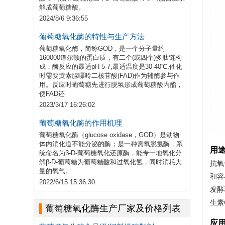
解成葡萄糖酸。
2024/8/6 9:36:55
葡萄糖氧化酶的特性与生产方法
葡萄糖氧化酶，简称GOD，是一个分子量约
160000道尔顿的蛋白质，有二个(或四个)多肽链构
成，酶反应的最适pH 5-7,最适温度是30-40℃,催化
时需要黄素腺嘌呤二核苷酸(FAD)作为辅酶参与作
用。反应时葡萄糖先进行脱氢形成葡萄糖酸内酯，
使FAD还
2023/3/17 16:26:02
葡萄糖氧化酶的作用机理
​葡萄糖氧化酶（glucose oxidase，GOD）是动物
体内消化道不能分泌的酶；是一种需氧脱氢酶，系
用
统命名为β-D-葡萄糖氧化还原酶，能专一地氧化分
解β-D-葡萄糖为葡萄糖酸和过氧化氢，同时消耗大
抗氧
量的氧气。
和容
2022/6/15 15:36:30
发酵
生素
葡萄糖氧化酶生产厂家及价格列表
应