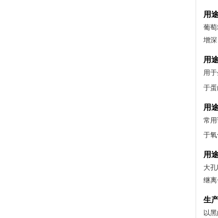
用
葡萄
增深
用
用于
于蛋
用
常用
于氧
用
大孔
继离
生
以黑