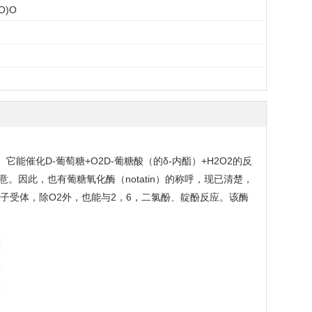
O)O
酶。它能催化D-葡萄糖+O2D-葡糖酸（的δ-内酯）+H2O2的反
注意。因此，也有葡糖氧化酶（notatin）的称呼，现已清楚，
电子受体，除O2外，也能与2，6，二氯酚、靛酚反应。该酶