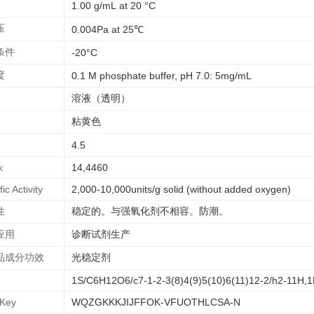
1.00 g/mL at 20 °C
压
0.004Pa at 25℃
条件
-20°C
度
0.1 M phosphate buffer, pH 7.0: 5mg/mL
溶液（透明）
粘黄色
4.5
k
14,4460
ic Activity
2,000-10,000units/g solid (without added oxygen)
性
稳定的。与强氧化剂不相容。防潮。
应用
诊断试剂生产
品成分功效
光稳定剂
1S/C6H12O6/c7-1-2-3(8)4(9)5(10)6(11)12-2/h2-11H,1H
IKey
WQZGKKKJIJFFOK-VFUOTHLCSA-N