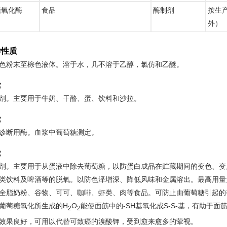
糖氧化酶
食品
酶制剂
按生
外）
学性质
色粉末至棕色液体。溶于水，几不溶于乙醇，氯仿和乙醚。
途
剂。主要用于牛奶、干酪、蛋、饮料和沙拉。
途
诊断用酶。血浆中葡萄糖测定。
途
剂。主要用于从蛋液中除去葡萄糖，以防蛋白成品在贮藏期间的变色、变质。
类饮料及啤酒等的脱氧。以防色泽增深、降低风味和金属溶出。最高用量为1
全脂奶粉、谷物、可可、咖啡、虾类、肉等食品。可防止由葡萄糖引起的
葡萄糖氧化所生成的H
O
能使面筋中的-SH基氧化成S-S-基，有助于
2
2
效果良好，可用以代替可致癌的溴酸钾，受到愈来愈多的荤视。