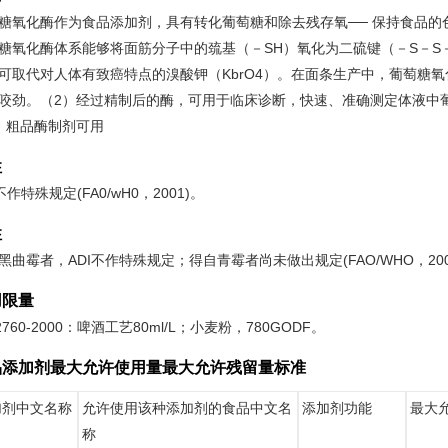
糖氧化酶作为食品添加剂，具有转化葡萄糖和除去残存氧── 保持食品的
糖氧化酶体系能够将面筋分子中的巯基（－SH）氧化为二硫键（－S－
可取代对人体有致癌特点的溴酸钾（KbrO4）。在面条生产中，葡萄糖
咬劲。（2）经过精制后的酶，可用于临床诊断，快速、准确测定体液中
）粗品酶制剂可用
性
不作特殊规定(FA0/wH0，2001)。
性
黑曲霉者，ADI不作特殊规定；得自青霉者尚未做出规定(FAO/WHO，200
用限量
2760-2000：啤酒工艺80ml/L；小麦粉，780GODF。
品添加剂最大允许使用量最大允许残留量标准
加剂中文名称
允许使用该种添加剂的食品中文名
添加剂功能
最大允
称