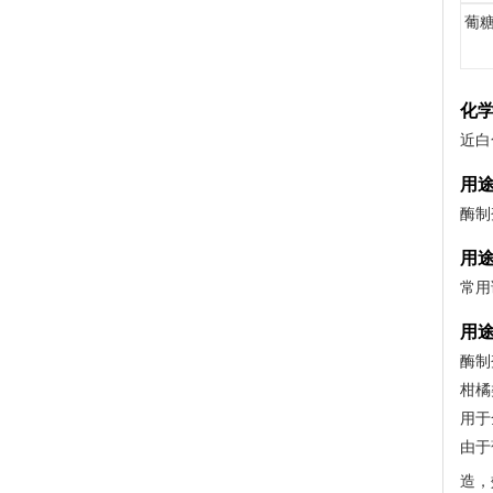
葡
化
近白
用
酶制
用
常用
用
酶制
柑橘
用于
由于
造，