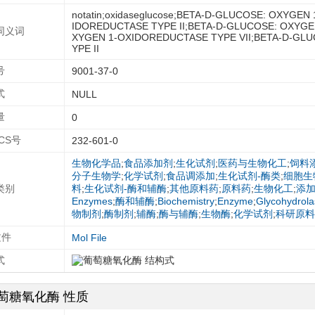
notatin;oxidaseglucose;BETA-D-GLUCOSE: OXYG
IDOREDUCTASE TYPE II;BETA-D-GLUCOSE: OXYGE
同义词
XYGEN 1-OXIDOREDUCTASE TYPE VII;BETA-D-GL
YPE II
号
9001-37-0
式
NULL
量
0
ECS号
232-601-0
生物化学品
;
食品添加剂
;
生化试剂
;
医药与生物化工
;
饲料
分子生物学
;
化学试剂
;
食品调添加
;
生化试剂-酶类
;
细胞生
类别
料
;
生化试剂-酶和辅酶
;
其他原料药
;
原料药
;
生物化工
;
添
Enzymes
;
酶和辅酶
;
Biochemistry
;
Enzyme
;
Glycohydrola
物制剂
;
酶制剂
;
辅酶
;
酶与辅酶
;
生物酶
;
化学试剂
;
科研原料
文件
Mol File
式
萄糖氧化酶 性质