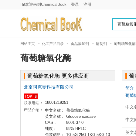
Hi!欢迎来到ChemicalBook
登录
注册
网站主页
>
化工产品目录
>
食品添加剂
>
酶制剂
>
葡萄糖氧化酶
葡萄糖氧化酶
葡萄糖氧化酶 更多供应商
葡
北京阿克曼科技有限公司
简介
葡萄
18001219251
联系电话：
中文
产品介绍：
中文名称：
葡萄糖氧化酶
英文名称：
Glucose oxidase
中文
CAS：
9001-37-0
纯度：
99% HPLC
英文
包装信息：
1G;5G;25G;1KG;5KG;10