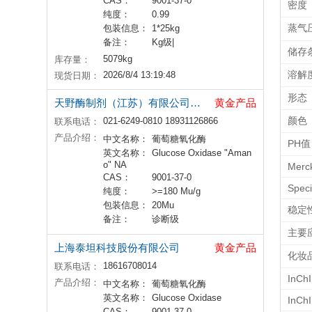
CAS：
9001-37-0
密度
纯度：
0.99
蒸气
包装信息：
1*25kg
备注：
Kg级|
储存
5079kg
库存量：
溶解
2026/8/4 13:19:48
现货日期：
形态
天野酶制剂（江苏）有限公司上海分公司
黄金产品
颜色
021-6249-0810 18931126866
联系电话：
产品介绍：
中文名称：
葡萄糖氧化酶
PH值
英文名称：
Glucose Oxidase "Aman
o" NA
Merc
CAS：
9001-37-0
Specif
纯度：
>=180 Mu/g
包装信息：
20Mu
稳定
备注：
诊断级
主要
上海泰坦科技股份有限公司
黄金产品
化妆
18616708014
联系电话：
InChI
产品介绍：
中文名称：
葡萄糖氧化酶
英文名称：
Glucose Oxidase
InCh
CAS：
9001-37-0