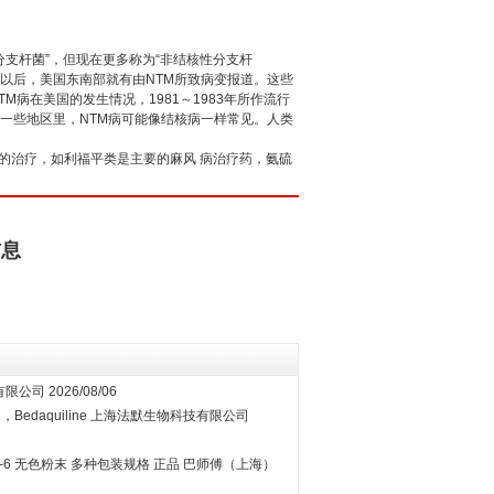
支杆菌”，但现在更多称为“非结核性分支杆
告发表以后，美国东南部就有由NTM所致病变报道。这些
病在美国的发生情况，1981～1983年所作流行
美国 一些地区里，NTM病可能像结核病一样常见。人类
的治疗，如利福平类是主要的麻风 病治疗药，氨硫
信息
有限公司
2026/08/06
Bedaquiline
上海法默生物科技有限公司
49-6 无色粉末 多种包装规格 正品
巴师傅（上海）