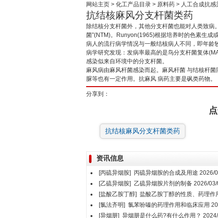
网站主页
>
化工产品目录
>
原料药
>
人工合成抗感
抗结核麻风分支杆菌类药
除结核分支杆菌外，其他分支杆菌也能对人类致病。
菌”(NTM)。Runyon(1965)根据培养时
病人的流行病学情况与一般结核病人不同，即年龄较
病学研究发现：发病率最高的是鸟分支杆菌复体(MAC
感染似来自环境中的分支杆菌。
麻风病由麻风杆菌感染而起。麻风杆菌 与结核杆菌
脲等也有一定作用。抗麻风 病药主要是砜类药物。
分享到：
点
抗结核麻风分支杆菌类药
资讯信息
[丙硫异烟胺]
丙硫异烟胺的合成及用途
2026/0
[乙硫异烟胺]
乙硫异烟胺片剂的制备
2026/03/
[盐酸乙胺丁醇]
盐酸乙胺丁醇的性质、药理作
[氯法齐明]
氯苯吩嗪的药理作用和临床应用
20
[异烟肼]
异烟肼是什么药?有什么作用？
2024/