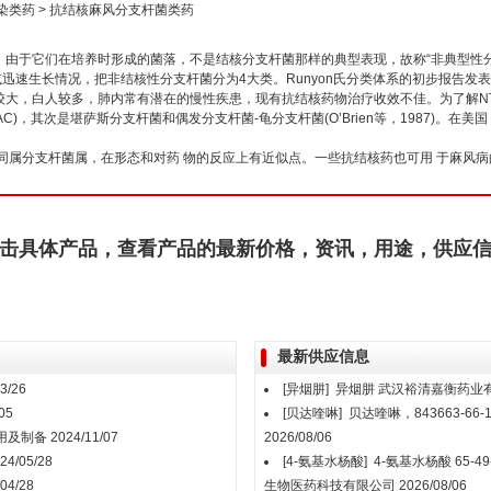
染类药
>
抗结核麻风分支杆菌类药
由于它们在培养时形成的菌落，不是结核分支杆菌那样的典型表现，故称“非典型性分
的色素生成或迅速生长情况，把非结核性分支杆菌分为4大类。Runyon氏分类体系的初步报
大，白人较多，肺内常有潜在的慢性疾患，现有抗结核药物治疗收效不佳。为了解NTM
)，其次是堪萨斯分支杆菌和偶发分支杆菌-龟分支杆菌(O’Brien等，1987)。在
同属分支杆菌属，在形态和对药 物的反应上有近似点。一些抗结核药也可用 于麻风病
击具体产品，查看产品的最新价格，资讯，用途，供应
最新供应信息
3/26
[异烟肼]
异烟肼
武汉裕清嘉衡药业
05
[贝达喹啉]
贝达喹啉，843663-66-1，
用及制备
2024/11/07
2026/08/06
24/05/28
[4-氨基水杨酸]
4-氨基水杨酸 65-
04/28
生物医药科技有限公司
2026/08/06