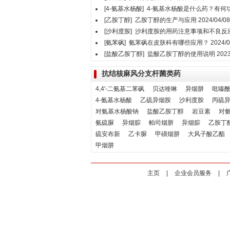
[4-氨基水杨酸]
4-氨基水杨酸是什么药？有何
[乙胺丁醇]
乙胺丁醇的生产与应用
2024/04/08
[沙利度胺]
沙利度胺的用药注意事项和不良反
[氨苯砜]
氨苯砜在皮肤科有哪些应用？
2024/0
[盐酸乙胺丁醇]
盐酸乙胺丁醇的使用说明
2023
抗结核麻风分支杆菌类药
4,4'-二氨基二苯砜
贝达喹啉
异烟肼
吡嗪
4-氨基水杨酸
乙硫异烟胺
沙利度胺
丙硫
对氨基水杨酸钠
盐酸乙胺丁醇
岩豆素
对
氨硫脲
异烟腙
帕司烟肼
异烟腙
乙胺丁
硫安布新
乙卡脲
甲磺烟肼
大风子酸乙酯
甲烟肼
主页
|
企业会员服务
|