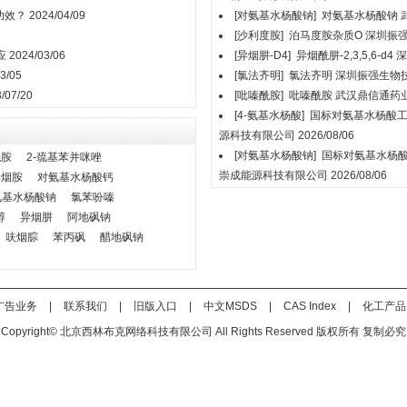
功效？
2024/04/09
[对氨基水杨酸钠]
对氨基水杨酸钠
[沙利度胺]
泊马度胺杂质O
深圳振
应
2024/03/06
[异烟肼-D4]
异烟酰肼-2,3,5,6-d4
深
3/05
[氯法齐明]
氯法齐明
深圳振强生物
/07/20
[吡嗪酰胺]
吡嗪酰胺
武汉鼎信通药
[4-氨基水杨酸]
国标对氨基水杨酸工业
源科技有限公司
2026/08/06
[对氨基水杨酸钠]
国标对氨基水杨酸钠
酰胺
2-巯基苯并咪唑
崇成能源科技有限公司
2026/08/06
异烟胺
对氨基水杨酸钙
氨基水杨酸钠
氯苯吩嗪
醇
异烟肼
阿地砜钠
呋烟腙
苯丙砜
醋地砜钠
广告业务
|
联系我们
|
旧版入口
|
中文MSDS
|
CAS Index
|
化工产品
Copyright© 北京西林布克网络科技有限公司 All Rights Reserved 版权所有 复制必究