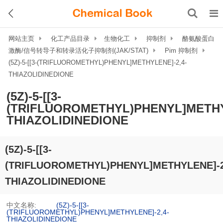
网站主页
化工产品目录
生物化工
抑制剂
酪氨酸蛋白
激酶/信号转导子和转录活化子抑制剂(JAK/STAT)
Pim 抑制剂
(5Z)-5-[[3-(TRIFLUOROMETHYL)PHENYL]METHYLENE]-2,4-
THIAZOLIDINEDIONE
(5Z)-5-[[3-
(TRIFLUOROMETHYL)PHENYL]METHY
THIAZOLIDINEDIONE
(5Z)-5-[[3-
(TRIFLUOROMETHYL)PHENYL]METHYLENE]-2
THIAZOLIDINEDIONE
中文名称:
(5Z)-5-[[3-
(TRIFLUOROMETHYL)PHENYL]METHYLENE]-2,4-
THIAZOLIDINEDIONE