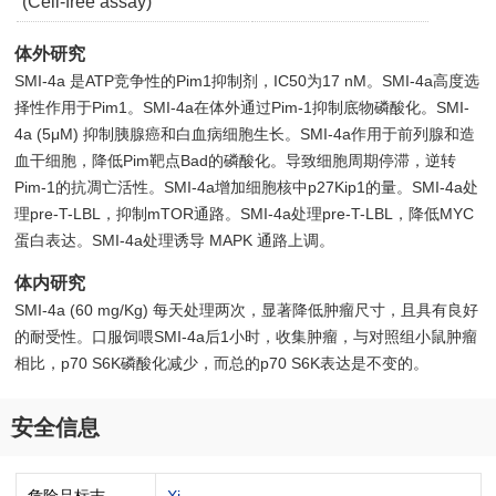
(Cell-free assay)
体外研究
SMI-4a 是ATP竞争性的Pim1抑制剂，IC50为17 nM。SMI-4a高度选
择性作用于Pim1。SMI-4a在体外通过Pim-1抑制底物磷酸化。SMI-
4a (5μM) 抑制胰腺癌和白血病细胞生长。SMI-4a作用于前列腺和造
血干细胞，降低Pim靶点Bad的磷酸化。导致细胞周期停滞，逆转
Pim-1的抗凋亡活性。SMI-4a增加细胞核中p27Kip1的量。SMI-4a处
理pre-T-LBL，抑制mTOR通路。SMI-4a处理pre-T-LBL，降低MYC
蛋白表达。SMI-4a处理诱导 MAPK 通路上调。
体内研究
SMI-4a (60 mg/Kg) 每天处理两次，显著降低肿瘤尺寸，且具有良好
的耐受性。口服饲喂SMI-4a后1小时，收集肿瘤，与对照组小鼠肿瘤
相比，p70 S6K磷酸化减少，而总的p70 S6K表达是不变的。
安全信息
危险品标志
Xi