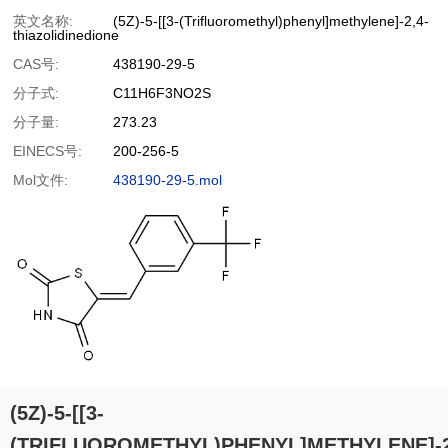
英文名称:
(5Z)-5-[[3-(Trifluoromethyl)phenyl]methylene]-2,4-
thiazolidinedione
CAS号:
438190-29-5
分子式:
C11H6F3NO2S
分子量:
273.23
EINECS号:
200-256-5
Mol文件:
438190-29-5.mol
(5Z)-5-[[3-
(TRIFLUOROMETHYL)PHENYL]METHYLENE]-2