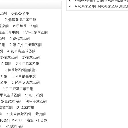
[2-溴-4'-氰基苯乙酮]
2-溴-4-氰基
[对羟基苯乙酮]
对羟基苯乙酮
湖北
苯乙酮
6-氟-1-茚酮
酮
2-氨基-5-氯二苯甲酮
氯吲哚酮
6-甲氧基-1-茚酮
-氨基二苯甲酮
3',4'-二氟苯乙酮
乙酮
4-碘代苯乙酮
乙酮
2-溴-2',4'-二氯苯乙酮
酮
4-氟-2-羟基苯乙酮
3'-氟苯乙酮
2'-氟苯乙酮
溴-9-芴酮
2,4-二氯苯乙酮
2-氨基苯乙酮盐酸盐
-茚酮
二苯甲酰基甲烷
苯乙酮
2-羟基-5-溴苯乙酮
4,4'-二羟基二苯甲酮
4-甲氧基苯乙酮
5-氟-1-茚酮
3-氯代苯丙酮
邻甲基苯乙酮
羟基苯乙酮
2-溴苯丙酮
酮
2-溴-4-氟苯乙酮
苯芴酮
收剂 UV-531
右旋1-苯乙醇
酮
4'-溴苯丙酮