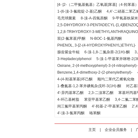
[4- [2-（二甲氨基氨基）乙氧基]苯基]（4-羟苯基
1-(6-溴-3-氟吡啶-2-基)乙酮
4,4’-二硝基二苯乙
毛壳球菌素
8-溴-Α-四氢萘酮
9-甲氧基铁屎
2,5-DIHYDROXY-3-PENTADECYL-[1,4]BENZO
1,2,8-TRIHYDROXY-3-METHYLANTHRAQUIN
双(2-氟苯基)甲酮
N-BOC-1-氨基丙酮
PHENOL, 3-[2-(4-HYDROXYPHENYL)ETHYL]-
腺齿紫金牛鲲
6-溴-1,8-二氮杂萘-2(1H)-酮
3
3-Heptadecylphenol
5-溴-1-甲基苯并咪唑-2(3
Oxirane, 2-(4-methoxyphenyl)-3-(4-nitrophenyl)-,
Benzene,1,4-dimethoxy-2-(2-phenylethenyl)-
4-(4-羟基苯基)环己酮
顺均二苯代乙烯氧化物
1-叠氮基-1,2-苯并碘氧杂戊环-3(1H)-酮
对乙基
4'-异丙基苯乙酮
2,3-二溴苯乙酮
苯基环丙基
4-环己基树脂
苯亚甲基苯乙酮
3,4-二氟二苯
间三氟甲基苯丙酮
4'-羟基-2'-甲基苯乙酮
2'
4'-溴-3-氯苯丙酮
咯苯酮
主页
|
企业会员服务
|