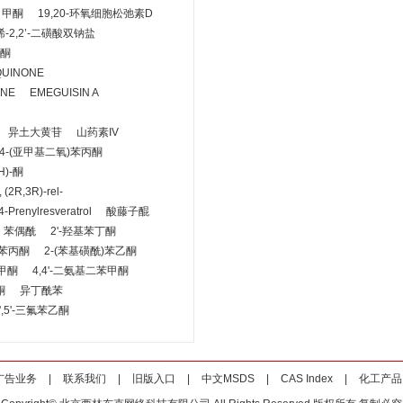
）甲酮
19,20-环氧细胞松弛素D
烯-2,2’-二磺酸双钠盐
米酮
QUINONE
ONE
EMEGUISIN A
异土大黄苷
山药素IV
,4-(亚甲基二氧)苯丙酮
H)-酮
 (2R,3R)-rel-
4-Prenylresveratrol
酸藤子醌
苯偶酰
2'-羟基苯丁酮
苯丙酮
2-(苯基磺酰)苯乙酮
甲酮
4,4'-二氨基二苯甲酮
酮
异丁酰苯
,4',5'-三氟苯乙酮
广告业务
|
联系我们
|
旧版入口
|
中文MSDS
|
CAS Index
|
化工产品