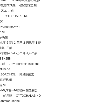
lbene
19,20-环氧细胞松弛素C
-二甲氧基苯偶酰
邻羟基苯乙酮
)乙基-1-酮
CYTOCHALASINP
素C
hydropinosylvin
苯甲酮
-茚满酮
氧戊环-5-基)-1-苯基-2-丙烯基-1-酮
基苯基)-乙酮
-(苯胺)-2,5-环己二烯-1,4-二酮
LBENZEN
-二酮
2-hydroxyiminostilbene
lstilbene
ESORCINOL
降巢麴菌素
苯基)环己酮
-硫酮
(4-氯苯基)(4-哌啶)甲酮盐酸盐
蛇床酮
CYTOCHALASINQ
-anthraquinone