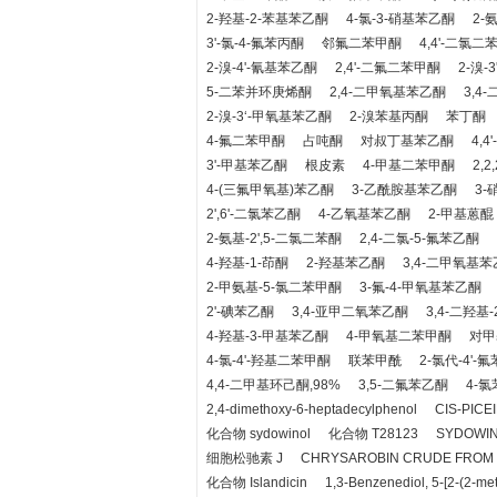
2-羟基-2-苯基苯乙酮
4-氯-3-硝基苯乙酮
2-
3'-氯-4-氟苯丙酮
邻氟二苯甲酮
4,4'-二氯二
2-溴-4'-氰基苯乙酮
2,4'-二氟二苯甲酮
2-溴-
5-二苯并环庚烯酮
2,4-二甲氧基苯乙酮
3,4
2-溴-3‘-甲氧基苯乙酮
2-溴苯基丙酮
苯丁酮
4-氟二苯甲酮
占吨酮
对叔丁基苯乙酮
4,
3'-甲基苯乙酮
根皮素
4-甲基二苯甲酮
2,
4-(三氟甲氧基)苯乙酮
3-乙酰胺基苯乙酮
3
2',6'-二氯苯乙酮
4-乙氧基苯乙酮
2-甲基蒽醌
2-氨基-2',5-二氯二苯酮
2,4-二氯-5-氟苯乙酮
4-羟基-1-茚酮
2-羟基苯乙酮
3,4-二甲氧基
2-甲氨基-5-氯二苯甲酮
3-氟-4-甲氧基苯乙酮
2'-碘苯乙酮
3,4-亚甲二氧苯乙酮
3,4-二羟基
4-羟基-3-甲基苯乙酮
4-甲氧基二苯甲酮
对甲
4-氯-4'-羟基二苯甲酮
联苯甲酰
2-氯代-4'-
4,4-二甲基环己酮,98%
3,5-二氟苯乙酮
4-
2,4-dimethoxy-6-heptadecylphenol
CIS-PICE
化合物 sydowinol
化合物 T28123
SYDOWIN
细胞松驰素 J
CHRYSAROBIN CRUDE FROM
化合物 Islandicin
1,3-Benzenediol, 5-[2-(2-me