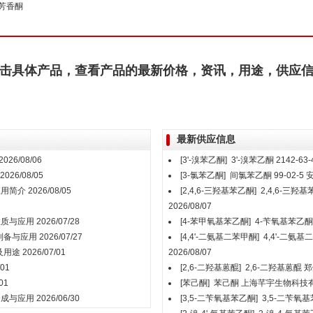
芳香酮
击具体产品，查看产品的最新价格，资讯，用途，供应
最新供应信息
2026/08/06
[3'-溴苯乙酮]
3'-溴苯乙酮 2142-63-
2026/08/05
[3-氯苯乙酮]
间氯苯乙酮 99-02-5
应用简介
2026/08/05
[2,4,6-三羟基苯乙酮]
2,4,6-三羟基苯
2026/08/07
性质与应用
2026/07/28
[4-苯甲氧基苯乙酮]
4-苄氧基苯乙酮
的制备与应用
2026/07/27
[4,4'-二氨基二苯甲酮]
4,4'-二氨
及用途
2026/07/01
2026/08/07
/01
[2,6-二羟基蒽醌]
2,6-二羟基蒽醌
郑
01
[苯己酮]
苯己酮
上海芊宇生物科技
合成与应用
2026/06/30
[3,5-二苄氧基苯乙酮]
3,5-二苄氧