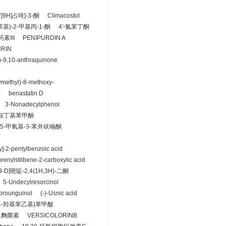
[9H]占吨]-3-酮
Climacostol
基苯基)-2-甲基丙-1-酮
4'-氯苯丁酮
素III
PENIPURDIN A
RIN
l)-9,10-anthraquinone
ymethyl)-8-methoxy-
酚
benastatin D
3-Nonadecylphenol
-叔丁基苯甲酮
5-甲氧基-3-苯并呋喃酮
y]-2-pentylbenzoic acid
enylstilbene-2-carboxylic acid
-D]嘧啶-2,4(1H,3H)-二酮
5-Undecylresorcinol
rounguinol
(-)-Usnic acid
-(4-羟基苯乙基)苯甲酸
巢麴菌素
VERSICOLORINB