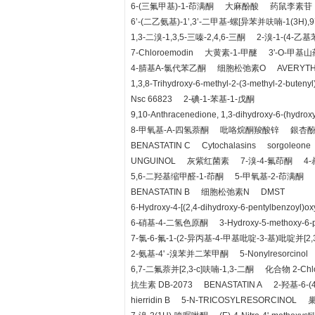
6-(三氟甲基)-1-茚满酮
大麻酚酸
药鼠李素苷
6’-(二乙氨基)-1’,3’-二甲基-螺[异苯并呋喃-1(3H),9’
1,3-二溴-1,3,5-三嗪-2,4,6-三酮
2-溴-1-(4-乙
7-Chloroemodin
大黄素-1-甲醚
3'-O-甲基山药
4-腈基Α-氯代苯乙酮
细胞松弛素O
AVERYTH
1,3,8-Trihydroxy-6-methyl-2-(3-methyl-2-buteny
Nsc 66823
2-碘-1-苯基-1-戊酮
9,10-Anthracenedione, 1,3-dihydroxy-6-(hydrox
8-甲氧基-Α-四氢萘酮
吡咯烷酮羧酸锌
銀杏
BENASTATIN C
Cytochalasins
sorgoleone
UNGUINOL
灰紫红菌素
7-溴-4-氟茚酮
4
5,6-二羟基缩甲醛-1-茚酮
5-甲氧基-2-茚满酮
BENASTATIN B
细胞松弛素N
DMST
6-Hydroxy-4-[(2,4-dihydroxy-6-pentylbenzoyl)ox
6-硝基-4-二氢色原酮
3-Hydroxy-5-methoxy-6-pr
7-氯-6-氟-1-(2-异丙基-4-甲基吡啶-3-基)吡啶并[2,3
2-氨基-4' -溴苯并二苯甲酮
5-Nonylresorcinol
6,7-二氟萘并[2,3-c]呋喃-1,3-二酮
化合物 2-Chlo
抗生素 DB-2073
BENASTATIN A
2-羟基-6
hierridin B
5-N-TRICOSYLRESORCINOL