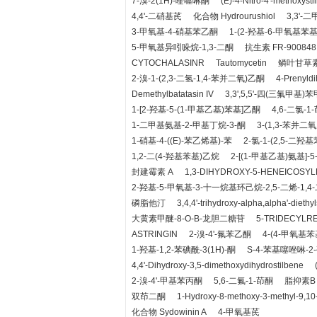
7-溴-2(1H)-喹喔啉酮
(E)-4-Nitro-4'-methoxysti
4,4'-二硝基芪
化合物 Hydrourushiol
3,3'
3-甲氧基-4-硝基苯乙酮
1-(2-羟基-6-甲氧基苯基
5-甲氧基异吲哚烷-1,3-二酮
抗生素 FR-900848
CYTOCHALASINR
Tautomycetin
鳞叶甘草
2-溴-1-(2,3-二氢-1,4-苯并二氧)乙酮
4-Prenyldi
Demethylbatatasin IV
3,3',5,5'-四(三氟甲基)
1-[2-羟基-5-(1-甲基乙基)苯基]乙酮
4,6-二氯-1
1-二甲基氨基-2-甲基丁烷-3-酮
3-(1,3-苯并二
1-硝基-4-((E)-苯乙烯基)-苯
2-氯-1-(2,5-二羟
1,2-二(4-羟基苯基)乙烷
2-[(1-甲基乙基)氨基]-5
封建霉素 A
1,3-DIHYDROXY-5-HENEICOSY
2-羟基-5-甲氧基-3-十一烷基环己烷-2,5-二烯-1,4
磷脂他汀
3,4,4'-trihydroxy-alpha,alpha'-diethy
大黄素甲醚-8-O-Β-龙胆二糖苷
5-TRIDECYLR
ASTRINGIN
2-溴-4'-氟苯乙酮
4-(4-甲氧基
1-羟基-1,2-苯碘酰-3(1H)-酮
S-4-苯基噻唑啉-2
4,4'-Dihydroxy-3,5-dimethoxydihydrostilbene
2-溴-4'-甲基苯丙酮
5,6-二氟-1-茚酮
脂抑素B
双茚二酮
1-Hydroxy-8-methoxy-3-methyl-9,10
化合物 Sydowinin A
4-甲氧基芪