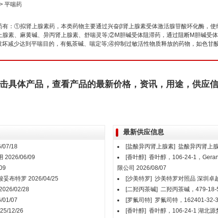
>
平喘药
有：①拟肾上腺素药，本类药物主要通过兴奋β肾上腺素受体激活腺苷酸环化酶，使细
上腺素、麻黄碱、异丙肾上腺素、舒喘灵等;②M胆碱受体阻滞药，通过阻断M胆碱受
P破坏减少达到平喘目的，有氨茶碱、喘定等;④抑制过敏活性物质释放的药物，如色甘
击具体产品，查看产品的最新价格，资讯，用途，供应
最新供应信息
/07/18
[盐酸异丙肾上腺素]
盐酸异丙肾上
用
2026/06/09
[香叶醇]
香叶醇，106-24-1，Ge
09
限公司
2026/08/07
酸妥布特罗
2026/04/25
[沙美特罗]
沙美特罗对照品
深圳卓
2026/02/28
[二羟丙茶碱]
二羟丙茶碱，479-18-
/01/07
[罗氟司特]
罗氟司特，162401-32-
25/12/26
[香叶醇]
香叶醇，106-24-1
湖北源