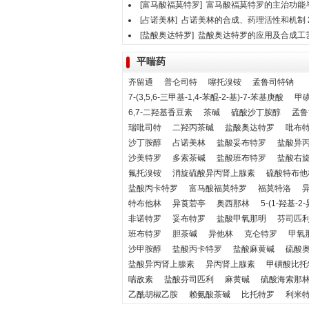
[富马酸福莫特罗]
富马酸福莫特罗的主治功能
[占诺美林]
占诺美林的合成、药理活性和机制
[盐酸奥达特罗]
盐酸奥达特罗的应用及合成工
平喘药
齐留通
普仑司特
噻托溴铵
孟鲁司特钠
7-(3,5,6-三甲基-1,4-苯醌-2-基)-7-苯基庚酸
甲
6,7-二羟基香豆素
茶碱
硫酸沙丁胺醇
孟鲁
瑞吡司特
二羟丙茶碱
盐酸奥达特罗
吡布
沙丁胺醇
占诺美林
盐酸妥布特罗
盐酸异
沙美特罗
多索茶碱
盐酸班布特罗
盐酸右
氟托溴铵
消旋硫酸异丙肾上腺素
硫酸特布他
盐酸丙卡特罗
富马酸福莫特罗
福莫特洛
特布他林
异莨菪亭
奥西那林
5-(1-羟基-
非诺特罗
妥布特罗
盐酸甲氧那明
芬司匹
班布特罗
胆茶碱
异他林
克仑特罗
甲氧
沙甲胺醇
盐酸丙卡特罗
盐酸麻黄碱
硫酸
盐酸异丙肾上腺素
异丙肾上腺素
甲磺酸比托
喘敌素
盐酸芬司匹利
麻黄碱
硫酸海索那
乙酰胡椒乙胺
赖氨酸茶碱
比托特罗
利米