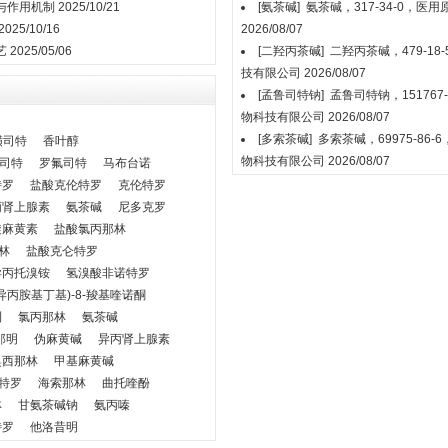
与作用机制
2025/10/21
[氨茶碱]
氨茶碱，317-34-0，医
2025/10/16
2026/08/07
艺
2025/05/06
[二羟丙茶碱]
二羟丙茶碱，479-1
技有限公司
2026/08/07
[孟鲁司特钠]
孟鲁司特钠，151767
物科技有限公司
2026/08/07
[多索茶碱]
多索茶碱，69975-86
磺司特
香叶醇
物科技有限公司
2026/08/07
司特
罗氟司特
马布台诺
特罗
盐酸克伦特罗
克伦特罗
丙肾上腺素
氨茶碱
尼多克罗
旋麻黄素
盐酸氯丙那林
林
盐酸克仑特罗
异丙托溴铵
氢溴酸非诺特罗
2-异丙胺基丁基)-8-羧基喹诺酮
利
氯丙那林
氨茶碱
那明
伪麻黄碱
异丙肾上腺素
奥西那林
甲基麻黄碱
特罗
海索那林
曲托喹酚
林
甘氨茶碱钠
氨丙嗪
特罗
他洛昔明