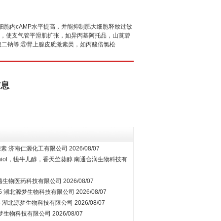
胞内cAMP水平提高，并能抑制肥大细胞释放过敏
体，使支气管平滑肌扩张，如异丙基阿托品，山莨菪
酸二钠等;⑤肾上腺皮质激素类，如丙酸倍氯松
信息
腺素
济南仁源化工有限公司
2026/08/07
raniol，牻牛儿醇，香天竺葵醇
南通合润生物科技有
越生物医药科技有限公司
2026/08/07
5
湖北源梦生物科技有限公司
2026/08/07
3
湖北源梦生物科技有限公司
2026/08/07
梦生物科技有限公司
2026/08/07