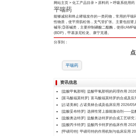
网站主页
>
化工产品目录
>
原料药
>
呼吸系统用药
平喘药
能够减轻和终止哮喘发作的一类药物，常用的平喘药
性物质，使平滑肌松弛，支气管扩张。主要包括肾
碱等;③茶碱类，主要抑制磷酸二酯酶，使得cAM
(BDP)，甲基泼尼松龙、康宁克通。
分享到：
点
平喘药
资讯信息
[盐酸甲氧那明]
盐酸甲氧那明的药理作用
2026
[富马酸福莫特罗]
富马酸福莫特罗的合成及应
[占诺美林]
占诺美林合成及临床应用
2026/05/
[盐酸妥布特罗]
选择性肾上腺能激动剂——盐
[盐酸奥达特罗]
盐酸奥达特罗的合成工艺研究
[盐酸丙卡特罗]
盐酸丙卡特罗的临床作用
2026
[甲磺司特]
甲磺司特的作用机制与临床应用
20