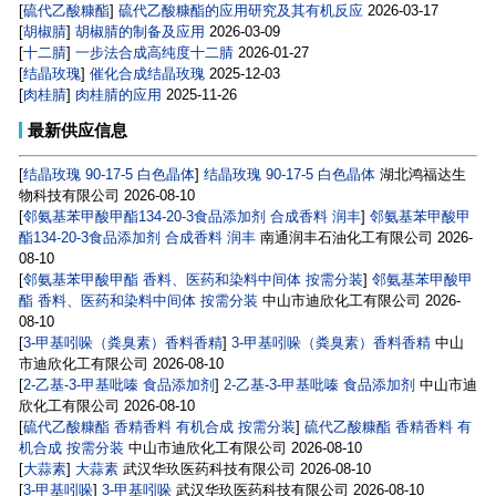
[
硫代乙酸糠酯
]
硫代乙酸糠酯的应用研究及其有机反应
2026-03-17
[
胡椒腈
]
胡椒腈的制备及应用
2026-03-09
[
十二腈
]
一步法合成高纯度十二腈
2026-01-27
[
结晶玫瑰
]
催化合成结晶玫瑰
2025-12-03
[
肉桂腈
]
肉桂腈的应用
2025-11-26
最新供应信息
[
结晶玫瑰 90-17-5 白色晶体
]
结晶玫瑰 90-17-5 白色晶体
湖北鸿福达生
物科技有限公司
2026-08-10
[
邻氨基苯甲酸甲酯134-20-3食品添加剂 合成香料 润丰
]
邻氨基苯甲酸甲
酯134-20-3食品添加剂 合成香料 润丰
南通润丰石油化工有限公司
2026-
08-10
[
邻氨基苯甲酸甲酯 香料、医药和染料中间体 按需分装
]
邻氨基苯甲酸甲
酯 香料、医药和染料中间体 按需分装
中山市迪欣化工有限公司
2026-
08-10
[
3-甲基吲哚（粪臭素）香料香精
]
3-甲基吲哚（粪臭素）香料香精
中山
市迪欣化工有限公司
2026-08-10
[
2-乙基-3-甲基吡嗪 食品添加剂
]
2-乙基-3-甲基吡嗪 食品添加剂
中山市迪
欣化工有限公司
2026-08-10
[
硫代乙酸糠酯 香精香料 有机合成 按需分装
]
硫代乙酸糠酯 香精香料 有
机合成 按需分装
中山市迪欣化工有限公司
2026-08-10
[
大蒜素
]
大蒜素
武汉华玖医药科技有限公司
2026-08-10
[
3-甲基吲哚
]
3-甲基吲哚
武汉华玖医药科技有限公司
2026-08-10