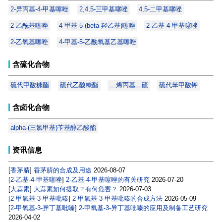
2-异丙基-4-甲基噻唑
2,4,5-三甲基噻唑
4,5-二甲基噻唑
2-乙酰基噻唑
4-甲基-5-(beta-羟乙基)噻唑
2-乙基-4-甲基噻唑
2-乙氧基噻唑
4-甲基-5-乙酰氧基乙基噻唑
含硫化合物
硫代甲酸糠酯
硫代乙酸糠酯
二烯丙基二硫
硫代苯甲酸钾
含卤化合物
alpha-(三氯甲基)苄基醇乙酸酯
资讯信息
[
香茅腈
]
香茅腈的合成及用途
2026-08-07
[
2-乙基-4-甲基噻唑
]
2-乙基-4-甲基噻唑的有关研究
2026-07-20
[
大蒜素
]
大蒜素如何提取？有何危害？
2026-07-03
[
2-甲氧基-3-甲基吡嗪
]
2-甲氧基-3-甲基吡嗪的合成方法
2026-05-09
[
2-甲氧基-3-异丁基吡嗪
]
2-甲氧基-3-异丁基吡嗪的应用及制备工艺研究
2026-04-02